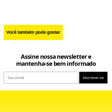
Você também pode gostar
Assine nossa newsletter e
mantenha-se bem informado
Ele argumentou que está seguindo o "processo direitinho
desde dezembro“. E explicou: "Entramos com nossa
documentação no Ministério das Comunicações. Passei o
número do meu processo para o fiscal ontem, mas a