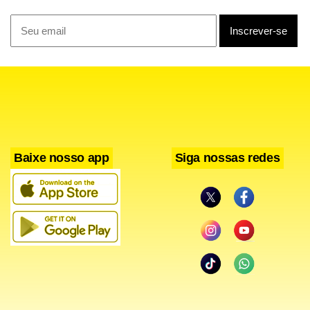
consenso.
“O hidrograma estabelece a vazão de água mínima para a
Volta Grande do Xingu e foi estabelecido pelo Estado
brasileiro no processo de licenciamento”, disse. “Belo
Monte tem capacidade energética equivalente ao consumo
de mais de 18 milhões de residências e contribui com a
Baixe nosso app
Siga nossas redes
segurança do sistema interligado nacional.”
O Ibama afirmou ter sido notificado sobre a decisão e que a
encaminha para cumprimento.
O hidrograma adotado a vazão de água liberada a partir do
represamento para o funcionamento da usina é
insuficiente para a pesca como subsistência e também