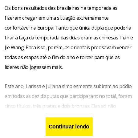
Os bons resultados das brasileiras na temporada as
fizeram chegar em uma situação extremamente
confortável na Europa. Tanto que única dupla que poderia
tirar a taça da temporada das duas eram as chinesas Tian e
Jie Wang. Para isso, porém, as orientais precisavam vencer
todas as etapas até o fim do ano e torcer para que as
líderes não jogassem mais.
Este ano, Larissa e Juliana simplesmente subiram ao pódio
em todas as dez disputas que participaram: no total, foram
cinco títulos, três pratas e dois bronzes. Elas só não
entraram em quadra em Varsóvia porque preferiram ficar
treinando no Brasil.
Continuar lendo