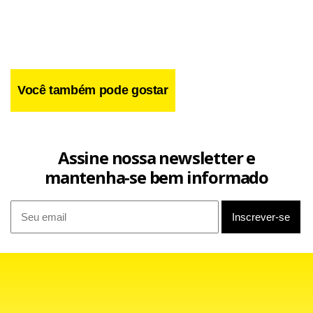
Você também pode gostar
Assine nossa newsletter e
mantenha-se bem informado
Em um primeiro momento, a entidade garantiu que Bonitta
fica pelo menos até o término do Mundial e ressaltou que
as jogadoras descontentes continuarão a ser convocadas.
Se não atenderem o pedido, poderão até ser excluídas da
equipe. As jogadoras, entretanto, garantem que não