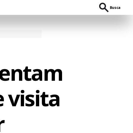
Busca
tentam
 visita
r