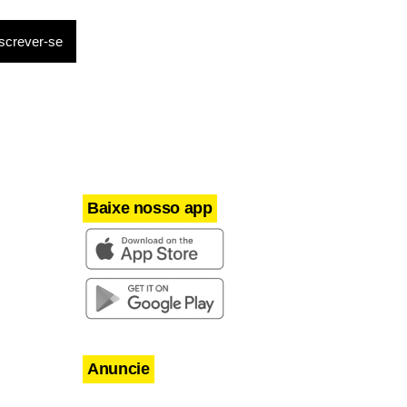
s. O
arte do
falta de
 em um
Baixe nosso app
Anuncie