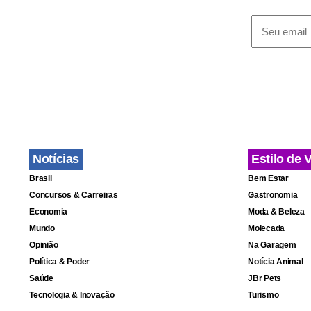
Sobre as av
governador,
partido do e
A americana
sorte. Pela
cartão da r
Notícias
Estilo de 
Brasil
Bem Estar
Concursos & Carreiras
Gastronomia
Economia
Moda & Beleza
Mundo
Molecada
Opinião
Na Garagem
Política & Poder
Notícia Animal
Saúde
JBr Pets
Tecnologia & Inovação
Turismo