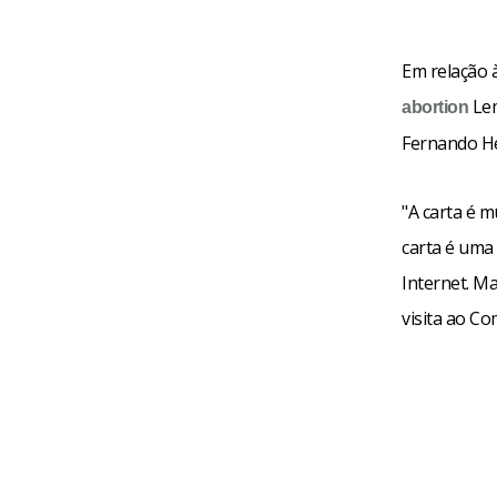
Em relação 
Lem
abortion
Fernando He
"A carta é m
carta é uma 
Internet. M
visita ao Co