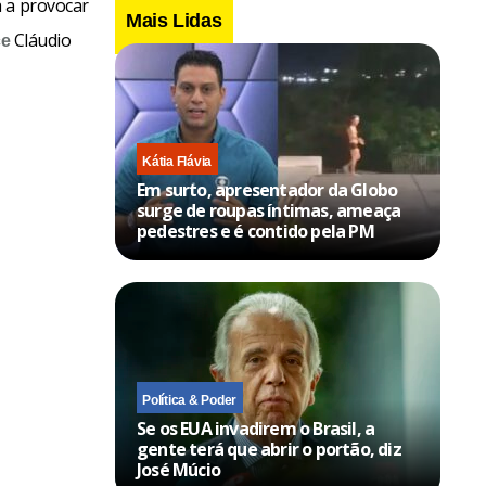
a a provocar
Mais Lidas
Cláudio
ce
Kátia Flávia
Em surto, apresentador da Globo
surge de roupas íntimas, ameaça
pedestres e é contido pela PM
Política & Poder
Se os EUA invadirem o Brasil, a
gente terá que abrir o portão, diz
José Múcio