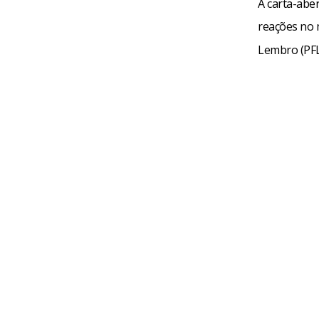
A carta-abe
reações no 
Lembro (PFL)