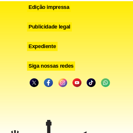
Edição impressa
Publicidade legal
Expediente
es era de um
Siga nossas redes
ipo
lhões.
raspadinha
is de 705