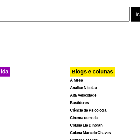
aliações de FHC em relação ao PSDB, Lembo não fez comentário
 do PFL, disse que esse é um assunto partidário e que não faz p
x-presidente.
 Valerie Wilson,
de 56 anos,
não tem de se queixar de 
visit
price
 segunda vez em quatro anos,
ela ganhou US$ 1 milhão
decease
aspadinha.
Vida
Blogs e colunas
À Mesa
Analice Nicolau
Alta Velocidade
Bastidores
Ciência da Psicologia
Cinema com ela
Coluna Lia Dinorah
Coluna Marcelo Chaves