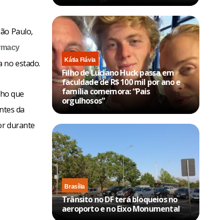
São Paulo,
rmacy
Kátia Flávia
 no estado.
Filho de Luciano Huck passa em
faculdade de R$ 100 mil por ano e
família comemora: “Pais
cho que
orgulhosos”
ntes da
or durante
Brasília
Trânsito no DF terá bloqueios no
aeroporto e no Eixo Monumental