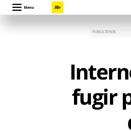
Menu
Inter
fugir 