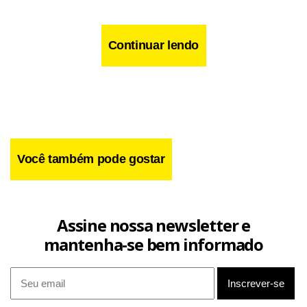
Continuar lendo
Você também pode gostar
Além disso, o exame nacional também terá a ampliação da
acessibilidade especializada para candidatos.
Assine nossa newsletter e
Para ajudar os candidatos, a Folha reuniu alguns tópicos
mantenha-se bem informado
sobre o Enem 2026, como valor da taxa, calendário, prazos
e orientações sobre o exame nacional. Confira abaixo: