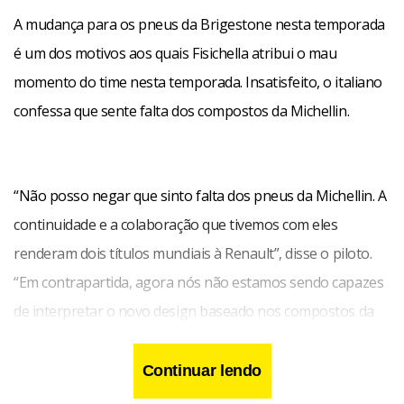
A mudança para os pneus da Brigestone nesta temporada
é um dos motivos aos quais Fisichella atribui o mau
momento do time nesta temporada. Insatisfeito, o italiano
confessa que sente falta dos compostos da Michellin.
“Não posso negar que sinto falta dos pneus da Michellin. A
continuidade e a colaboração que tivemos com eles
renderam dois títulos mundiais à Renault”, disse o piloto.
“Em contrapartida, agora nós não estamos sendo capazes
de interpretar o novo design baseado nos compostos da
Bridgestone. Enquanto isso a Ferrari e a McLaren não
tiveram muitos problemas com isso”, completou.
Continuar lendo