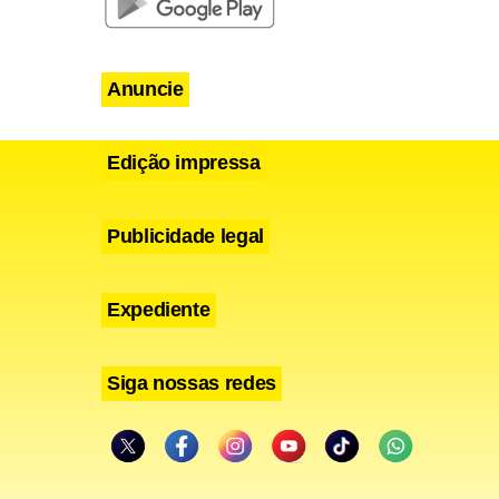
Anuncie
s em
Edição impressa
ta vale para
Sul.
Publicidade legal
 do fim de
Expediente
Siga nossas redes