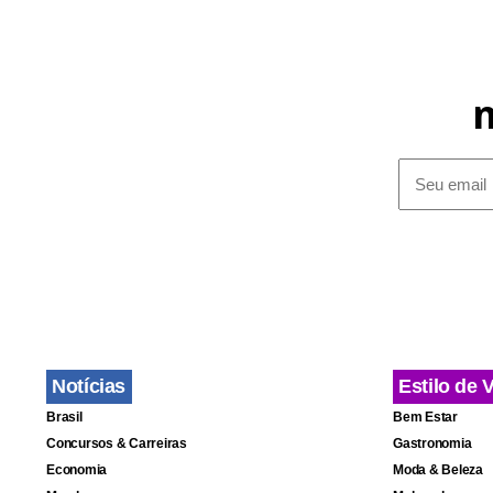
Em geral, as
Florianópol
Catarinense,
Rio-granden
Notícias
Estilo de 
Brasil
Bem Estar
Concursos & Carreiras
Gastronomia
Economia
Moda & Beleza