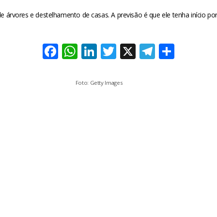
árvores e destelhamento de casas. A previsão é que ele tenha início por
Facebook
WhatsApp
LinkedIn
Twitter
X
Telegra
Share
Foto: Getty Images