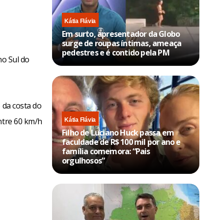
Kátia Flávia
Em surto, apresentador da Globo
surge de roupas íntimas, ameaça
pedestres e é contido pela PM
no Sul do
 da costa do
ntre 60 km/h
Kátia Flávia
Filho de Luciano Huck passa em
faculdade de R$ 100 mil por ano e
família comemora: “Pais
orgulhosos”