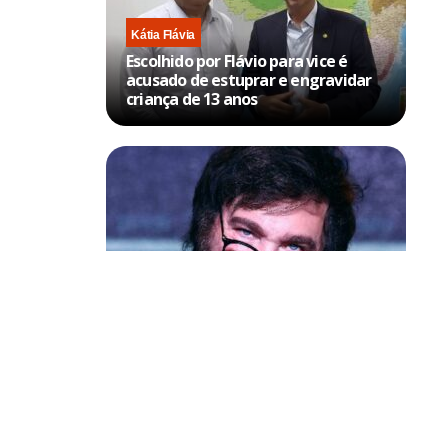
Kátia Flávia
Escolhido por Flávio para vice é
acusado de estuprar e engravidar
criança de 13 anos
evisão é que
Política & Poder
Milei volta a chamar Lula de ‘ladrão’
1h do dia
e ‘corrupto’
les está a