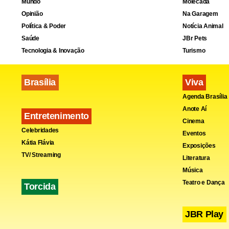
Mundo
Molecada
Opinião
Na Garagem
Política & Poder
Notícia Animal
Saúde
JBr Pets
Tecnologia & Inovação
Turismo
Além de ven
Brasília
Viva
diversas par
Agenda Brasília
Rio Grande d
Anote Aí
Entretenimento
Cinema
Celebridades
De acordo co
Eventos
Kátia Flávia
Exposições
semana.
TV/ Streaming
Literatura
Música
Fa
Teatro e Dança
Torcida
JBR Play