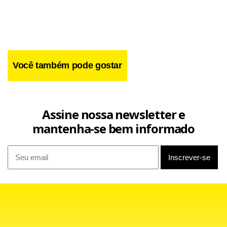
Você também pode gostar
Os médicos pedem a implantação do plano de carreira,
Assine nossa newsletter e
além de melhores condições de trabalho. O
physician
mantenha-se bem informado
atendimento só deve ser normalizado a partir de amanhã.
< !-- TEXTO -- >