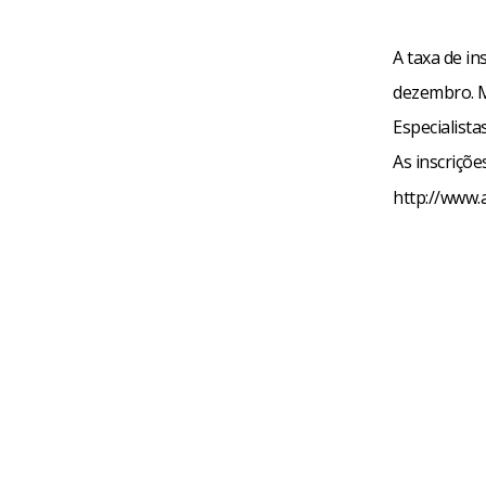
A taxa de in
dezembro. M
Especialista
As inscriçõe
http://www.