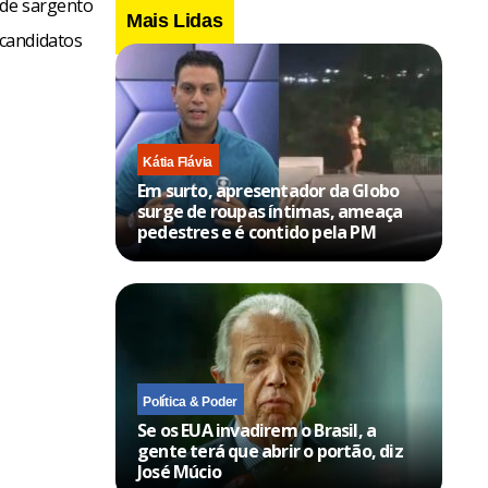
 de sargento
Mais Lidas
candidatos
Kátia Flávia
Em surto, apresentador da Globo
surge de roupas íntimas, ameaça
pedestres e é contido pela PM
Política & Poder
Se os EUA invadirem o Brasil, a
gente terá que abrir o portão, diz
José Múcio