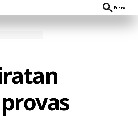
Busca
iratan
 provas