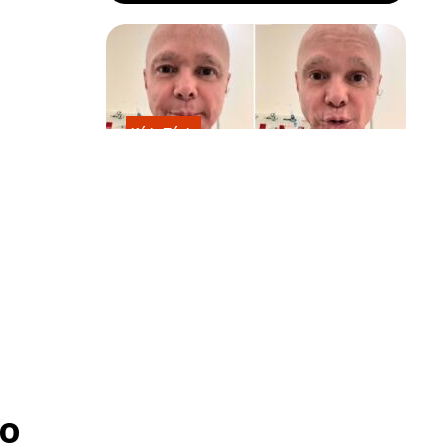
Kátia Flávia
Em tratamento contra câncer raro,
Netinho sofre queda no banheiro
após sessão de quimio
o