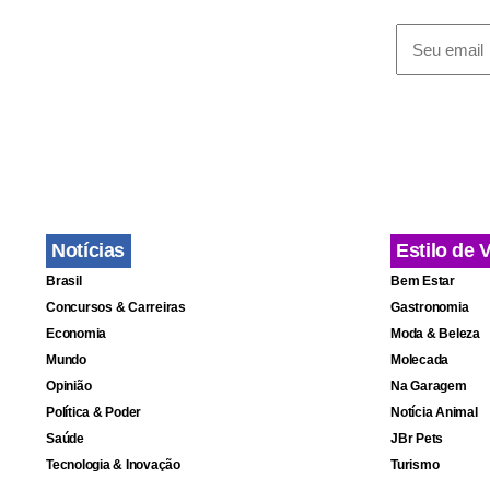
Notícias
Estilo de 
Brasil
Bem Estar
Concursos & Carreiras
Gastronomia
Economia
Moda & Beleza
Mundo
Molecada
Opinião
Na Garagem
O assassina
Política & Poder
Notícia Animal
Ubiratan G
Saúde
JBr Pets
horas. Segu
Tecnologia & Inovação
Turismo