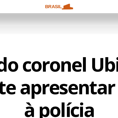
BRASIL
 do coronel Ub
e apresentar
à polícia