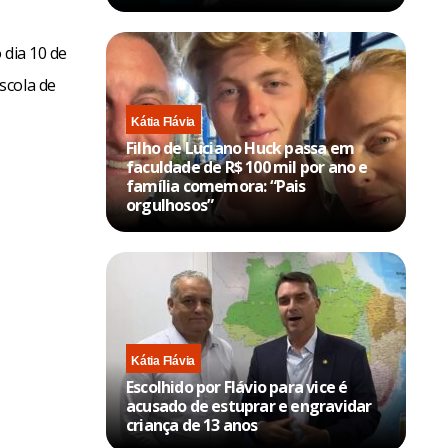
 dia 10 de
scola de
Kátia Flávia
Filho de Luciano Huck passa em
faculdade de R$ 100 mil por ano e
família comemora: “Pais
orgulhosos”
Kátia Flávia
Escolhido por Flávio para vice é
acusado de estuprar e engravidar
criança de 13 anos