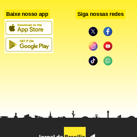
Baixe nosso app
Siga nossas redes
“Prefiro começar uma série melhor-de-cinco jogando a
primeira fora de casa. Se vencermos, teremos dois jogos
seguidos dentro de nosso ginásio para tentar decidir de
vez”, justifica o treinador do Minas.
Atuando em seu ginásio no primeiro jogo, Oncken espera
que seus jogadores consigam aproveitar a vantagem e
neutralizem o poder ofensivo dos adversários. “Acredito