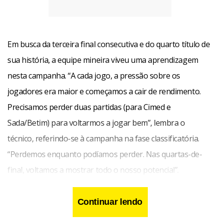
Em busca da terceira final consecutiva e do quarto título de
sua história, a equipe mineira viveu uma aprendizagem
nesta campanha. “A cada jogo, a pressão sobre os
jogadores era maior e começamos a cair de rendimento.
Precisamos perder duas partidas (para Cimed e
Sada/Betim) para voltarmos a jogar bem”, lembra o
técnico, referindo-se à campanha na fase classificatória.
“Perdemos enquanto podíamos perder. Nas quartas-de-
final, voltamos a mostrar todo o nosso potencial”.
Estreando no comando da equipe nesta temporada,
Continuar lendo
Grasso levou seu grupo a uma vitória por 3 x 0 sobre o