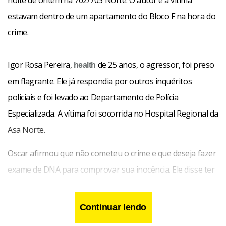
noite de ontem na 702/703 Norte. O autor e a vítima
estavam dentro de um apartamento do Bloco F na hora do
crime.
Igor Rosa Pereira,
de 25 anos, o agressor, foi preso
health
em flagrante. Ele
já respondia por outros inquéritos
policiais e foi levado ao Departamento de Polícia
Especializada. A vítima foi socorrida no Hospital Regional da
Asa Norte.
Oscar afirmou que não cometeu o crime e que deseja fazer
exame de DNA para comprovar sua inocência. Ele disse ter
confessado o crime em um momento de fraqueza para
acabar logo com a história.
Continuar lendo