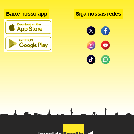
Baixe nosso app
Siga nossas redes
Atualizada às 12h02
Agentes da Delegacia Especial de Proteção à Criança e ao
Adolescente (DPCA) prenderam ontem o pastor Francisco
Erismar de Sousa,
30 anos, da Igreja Apostólica Nova
ed
Vida, no Guará. Francisco já estava sendo investigado há
meses e a prisão foi realizada em cumprimento de um
mandado de prisão.