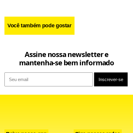
Você também pode gostar
Assine nossa newsletter e
mantenha-se bem informado
“É possível que ele não tenha falado sério. Talvez tenha
tomado sua decisão em um momento que não queria fazê-
lo. Schumacher tem habilidade e vigor físico para ficar por,
no mínimo, dois anos. Sei que a Renault o contrataria
imediatamente. Só depende dele. Prefiro ainda não dizer
adeus”, declarou.