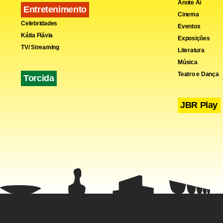
Anote Aí
Entretenimento
Cinema
Celebridades
Eventos
Kátia Flávia
Exposições
TV/ Streaming
Literatura
Música
Teatro e Dança
Torcida
JBR Play
Governo Ele
Os dados t
percentual 
país. Apesa