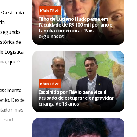
Kátia Flávia
ê Gestor da
Filho de Luciano Huck passa em
 da
faculdade de R$ 100 mil por ano e
família comemora: “Pais
o segundo
orgulhosos”
stórica de
e Logística
na, que é
Kátia Flávia
rescimento
Escolhido por Flávio para vice é
acusado de estuprar e engravidar
ento. Desde
criança de 13 anos
utador, mas
elevado.