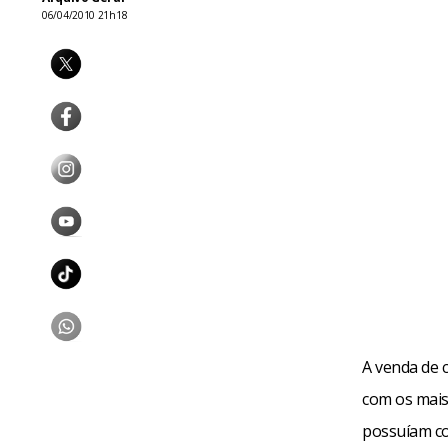
06/04/2010 21h18
A venda de 
com os mais
possuíam c