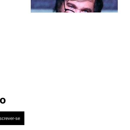
Política & Poder
Milei volta a chamar Lula de ‘ladrão’
e ‘corrupto’
o
em 66% dos
micamente