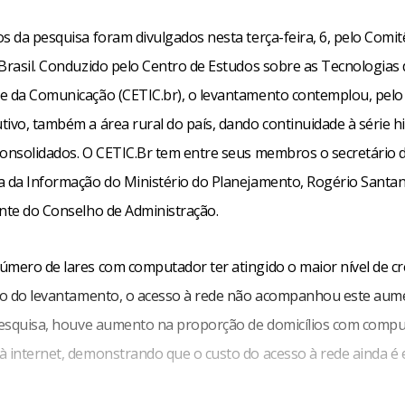
s da pesquisa foram divulgados nesta terça-feira, 6, pelo Comit
 Brasil. Conduzido pelo Centro de Estudos sobre as Tecnologias
e da Comunicação (CETIC.br), o levantamento contemplou, pel
ivo, também a área rural do país, dando continuidade à série hi
consolidados. O CETIC.Br tem entre seus membros o secretário d
a da Informação do Ministério do Planejamento, Rogério Santan
ente do Conselho de Administração.
úmero de lares com computador ter atingido o maior nível de c
cio do levantamento, o acesso à rede não acompanhou este aum
 pesquisa, houve aumento na proporção de domicílios com comp
à internet, demonstrando que o custo do acesso à rede ainda é 