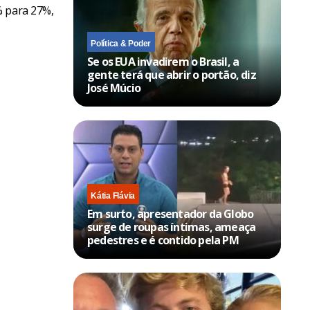
% para 27%,
Política & Poder
Se os EUA invadirem o Brasil, a
gente terá que abrir o portão, diz
José Múcio
Kátia Flávia
Em surto, apresentador da Globo
surge de roupas íntimas, ameaça
pedestres e é contido pela PM