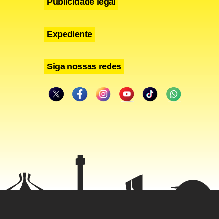
Publicidade legal
Expediente
Siga nossas redes
 o
rbanas do
tas