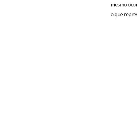
mesmo ocorr
o que repre