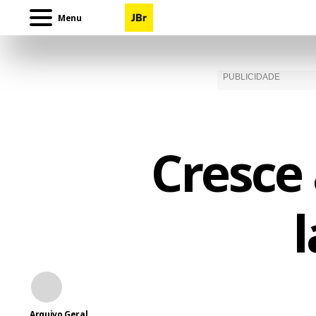
Menu
Cresce 
l
Arquivo Geral