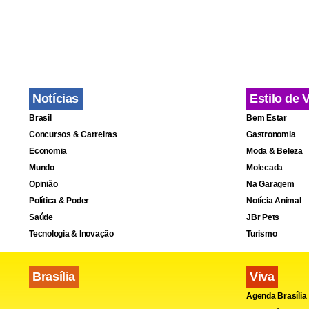
mais favore
possui cada 
O estudo ta
internet no
Notícias
Estilo de 
como lanhou
Brasil
Bem Estar
menções, fi
Concursos & Carreiras
Gastronomia
Economia
Moda & Beleza
Mundo
Molecada
“Apesar do 
Opinião
Na Garagem
tanto pagos
Política & Poder
Notícia Animal
digital, pri
Saúde
JBr Pets
Tecnologia & Inovação
Turismo
Brasília
Viva
Agenda Brasília