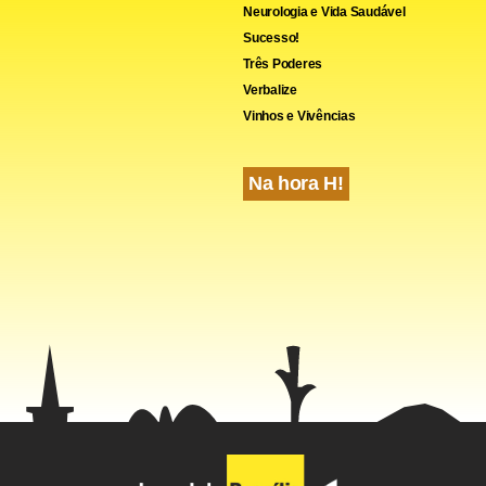
Neurologia e Vida Saudável
Sucesso!
Três Poderes
Verbalize
Vinhos e Vivências
Na hora H!
trônico
ambém mostram que cresceu de 25% em 2008 para 30% em 2009
de internautas que utilizaram o Governo Eletrônico nas áreas u
r do uso dessas ferramentas ter dobrado entre 2005 e 2009 nes