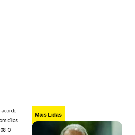
e acordo
Mais Lidas
omicílios
08. O