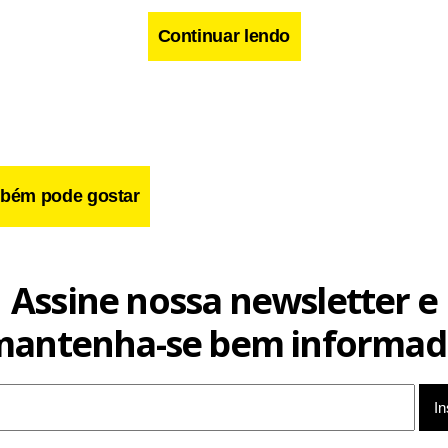
Continuar lendo
bém pode gostar
Assine nossa newsletter e
mantenha-se bem informad
nexão mais utilizado nos domicílios é a banda larga, presente 
cesso à internet. Apesar de se concentrar nos domicílios econo