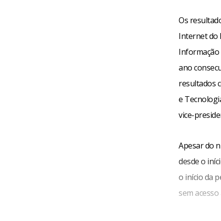
Os resultado
Internet do
Informação 
ano consecut
resultados 
e Tecnologi
vice-presid
Apesar do n
desde o iní
o início da
sem acesso 