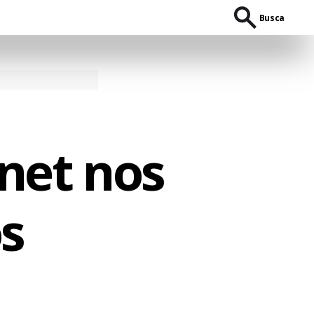
Busca
rnet nos
os