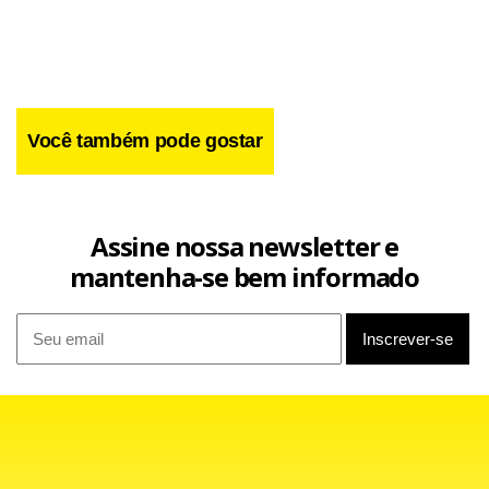
Você também pode gostar
Assine nossa newsletter e
mantenha-se bem informado
Dirigida aos militantes e simpatizantes do PSDB, a carta,
publicada no site do partido em 7 de setembro, cobrou
firmeza contra a "podridão reinante" que atribui ao PT e ao
presidente Lula. Fernando Henrique afirmou ainda que o
PSDB "tapou o sol com a peneira" em relação às acusações