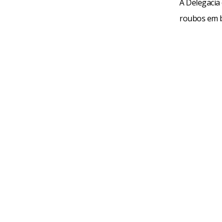
A Delegacia 
roubos em b