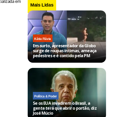
cializada em
Mais Lidas
Kátia Flávia
Em surto, apresentador da Globo
surge de roupas íntimas, ameaça
pedestres e é contido pela PM
Política & Poder
Se os EUA invadirem o Brasil, a
gente terá que abrir o portão, diz
José Múcio