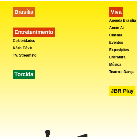
Brasília
Viva
Agenda Brasília
Anote Aí
Entretenimento
Cinema
Celebridades
Eventos
Kátia Flávia
Exposições
TV/ Streaming
Literatura
Música
Teatro e Dança
Torcida
JBR Play