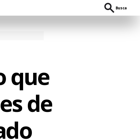
Busca
o que
es de
tado