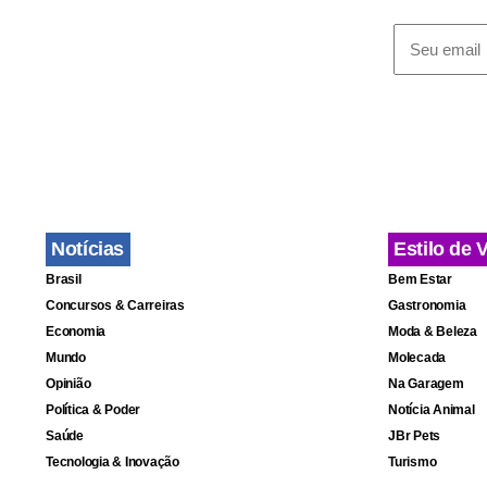
Notícias
Estilo de 
Brasil
Bem Estar
Concursos & Carreiras
Gastronomia
Economia
Moda & Beleza
Mundo
Molecada
Opinião
Na Garagem
Política & Poder
Notícia Animal
Saúde
JBr Pets
Tecnologia & Inovação
Turismo