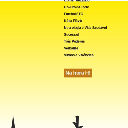
Comer Rezando
Do Alto da Torre
Futebol ETC
Kátia Flávia
Neurologia e Vida Saudável
Sucesso!
Três Poderes
Verbalize
Vinhos e Vivências
Na hora H!