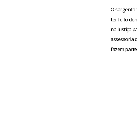
O sargento f
ter feito d
na Justiça p
assessoria 
fazem parte