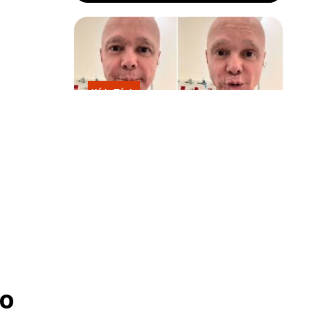
Kátia Flávia
Em tratamento contra câncer raro,
Netinho sofre queda no banheiro
após sessão de quimio
o