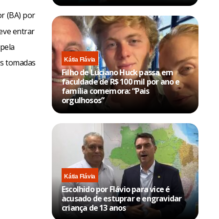
r (BA) por
eve entrar
 pela
Kátia Flávia
as tomadas
Filho de Luciano Huck passa em
faculdade de R$ 100 mil por ano e
família comemora: “Pais
orgulhosos”
Kátia Flávia
Escolhido por Flávio para vice é
acusado de estuprar e engravidar
criança de 13 anos