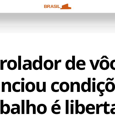
BRASIL
rolador de vô
nciou condiçõ
balho é liber