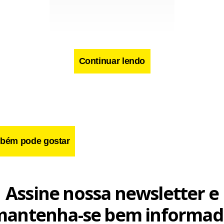
Continuar lendo
cebook
WhatsApp
LinkedIn
Twitter
X
Telegram
Share
bém pode gostar
Assine nossa newsletter e
mantenha-se bem informad