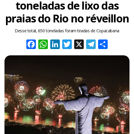
toneladas de lixo das
praias do Rio no réveillon
Desse total, 650 toneladas foram tiradas de Copacabana
Facebook
WhatsApp
LinkedIn
Twitter
X
Telegra
Share