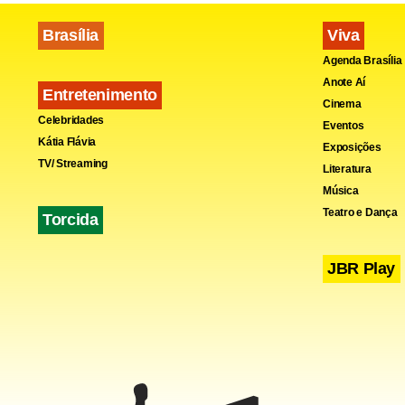
Brasília
Viva
Agenda Brasília
Anote Aí
Entretenimento
Cinema
Celebridades
Eventos
Kátia Flávia
Exposições
TV/ Streaming
Literatura
Música
< !-- /hotwor
Teatro e Dança
Torcida
Fa
JBR Play