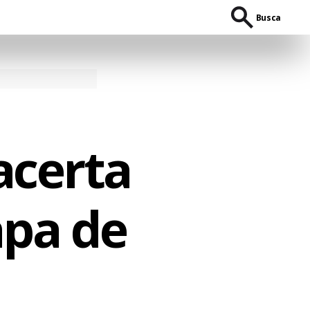
Busca
 acerta
apa de