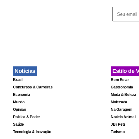
disputava a
As cinco últ
São Paulo) 
regulamento
bem duras e
Roberto Car
Notícias
Estilo de 
o novo pilot
Brasil
Bem Estar
Concursos & Carreiras
Gastronomia
Economia
Moda & Beleza
Mundo
Molecada
Opinião
Na Garagem
Política & Poder
Notícia Animal
Saúde
JBr Pets
Tecnologia & Inovação
Turismo