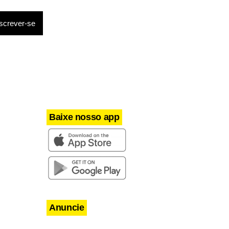
e Janeiro e
idade do
r provas
o com o
, finalizou
Baixe nosso app
Anuncie