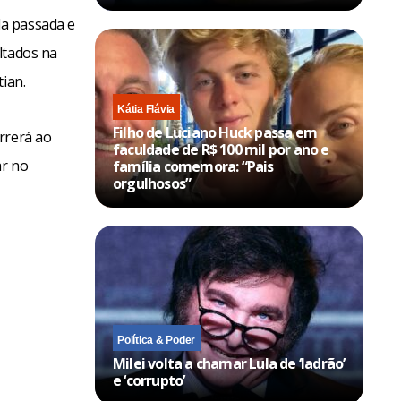
da passada e
ltados na
ian.
Kátia Flávia
Filho de Luciano Huck passa em
rrerá ao
faculdade de R$ 100 mil por ano e
ar no
família comemora: “Pais
orgulhosos”
Política & Poder
Milei volta a chamar Lula de ‘ladrão’
e ‘corrupto’