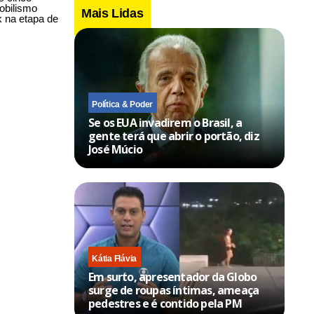
obilismo
Mais Lidas
k na etapa de
Política & Poder
Se os EUA invadirem o Brasil, a
gente terá que abrir o portão, diz
José Múcio
Kátia Flávia
Em surto, apresentador da Globo
surge de roupas íntimas, ameaça
pedestres e é contido pela PM