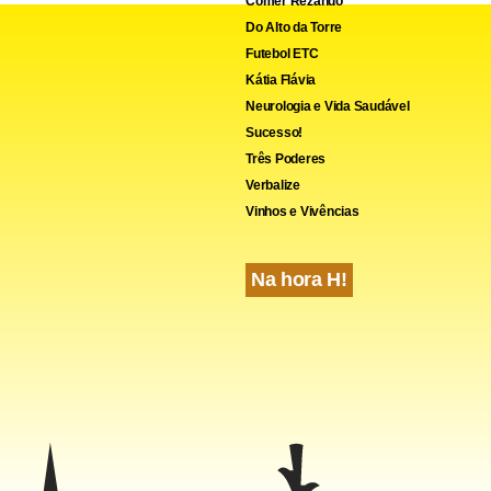
Comer Rezando
Do Alto da Torre
Futebol ETC
Kátia Flávia
Neurologia e Vida Saudável
Sucesso!
Três Poderes
Verbalize
Vinhos e Vivências
ds -- >
Na hora H!
cebook
WhatsApp
LinkedIn
Twitter
X
Telegram
Share