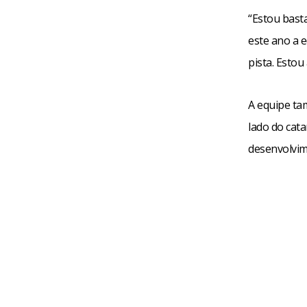
“Estou bast
este ano a 
pista. Estou
A equipe ta
lado do cat
desenvolvim