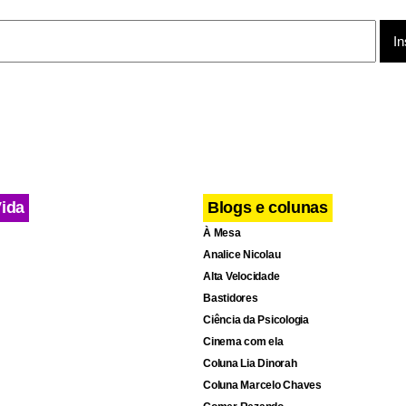
 temporada de 2006 com a Terra-Avallone.
imas provas da temporada (Brasília, Tarumã, Buenos Aires, Rio d
prometem ser bastante equilibradas, com a estréia da maior nov
: os playoffs que envolverão os melhores classificados. “Vão se
 competitivas. Também estou bastante contente com esta uniã
los, e acredito que será uma ótima oportunidade para todos nós”
Vida
Blogs e colunas
o.
À Mesa
Analice Nicolau
Alta Velocidade
Bastidores
Ciência da Psicologia
Cinema com ela
Coluna Lia Dinorah
Coluna Marcelo Chaves