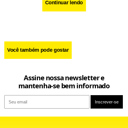
Continuar lendo
Você também pode gostar
Assine nossa newsletter e
mantenha-se bem informado
Além dos atendimentos psicológicos e jurídicos, a Casa da
Igualdade Racial também vem sendo usada para reuniões e
ações de núcleos e grupos locais voltados à questão
étnico-racial. Para julho, já estão previstas uma palestra