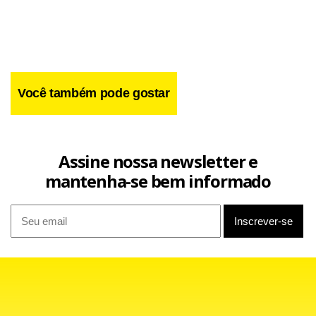
Devisa
Você também pode gostar
“Não é motivo para pânico”, disse Andrea
Ela diz que não é necessário se apavorar caso tenha tido
contato com um “monte de carrapato” e o sinal de alerta
Assine nossa newsletter e
deve ser aceso se teve febre alta.
mantenha-se bem informado
Não faz mal. Agora, se teve febre em até 15 dias, é melhor
contar para o médico. O médico está desatualizado, acha
que não tem nada a ver e continua preocupada? Ligue
para a vigilância municipal”.