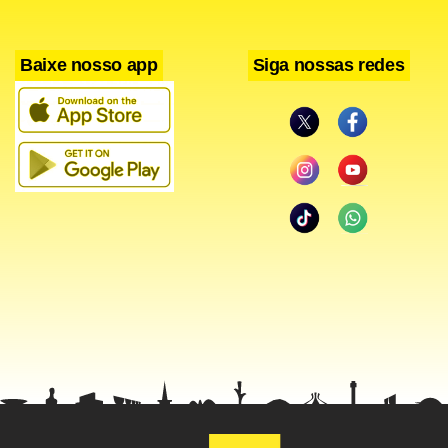
Guedes (PT) e Rubinho Nunes (União), de campos políticos
opostos, vão trabalhar juntos na minuta de um projeto de
Baixe nosso app
Siga nossas redes
lei.
“Projeto importante tem que ser votado aqui. Teve matéria
que os vereadores votaram de fora do país”, reclamou, já
no plenário, o vereador Toninho Vespoli (PSOL).
“A questão do virtual só foi criada por causa da pandemia, e
não vai ter ninguém que vai falar que ainda precisamos
estar em isolamento. É um dever nosso estar aqui”, disse a
líder do PT, Luna Zarattini.