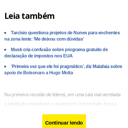
Leia também
Tarcísio questiona projetos de Nunes para enchentes
na zona leste: ‘Me deixou com dúvidas’
Musk cria confusão sobre programa gratuito de
declaração de impostos nos EUA
‘Primeira vez que ele foi pragmático’, diz Malafaia sobre
apoio de Bolsonaro a Hugo Motta
Na primeira reunião de líderes, em uma sala mal ventilada
e lotada de vereadores e assessores, houve bate-boca a
respeito da proposta que surgiu por incômodo de
integrantes do PSOL e do PT.
Continuar lendo