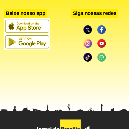
representantes do Leste Europeu tiveram a vantagem do
Baixe nosso app
Siga nossas redes
placar desde o início da parcial, sempre com pelo menos
um ponto de diferença.
O time verde e amarelo esboçou reação em duas
oportunidades. Na primeira, conseguiu empatar a parcial
por 10/10, mas ainda assim não conseguiu manter o ritmo
e permitiu que a Bulgária logo em seguida abrisse 18/14. A
diferença voltou a cair para 20/19 logo depois, mas os
europeus retomaram o comando da queda e fecharam a
disputa por 25/20.
Depois da conversa com Bernardinho no intervalo para o
terceiro set, o Brasil melhorou. Embora mostrasse certo