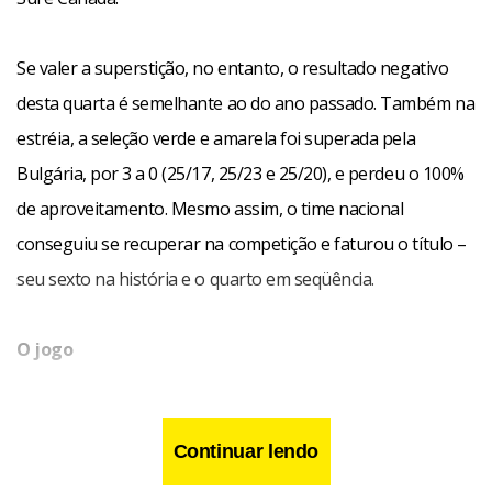
Se valer a superstição, no entanto, o resultado negativo
desta quarta é semelhante ao do ano passado. Também na
estréia, a seleção verde e amarela foi superada pela
Bulgária, por 3 a 0 (25/17, 25/23 e 25/20), e perdeu o 100%
de aproveitamento. Mesmo assim, o time nacional
conseguiu se recuperar na competição e faturou o título –
seu sexto na história e o quarto em seqüência.
O jogo
O Brasil começou o primeiro set assim como os atletas
Continuar lendo
haviam prometido no dia anterior: explorando a velocidade
nas jogadas para conseguir vencer o bloqueio adversário.