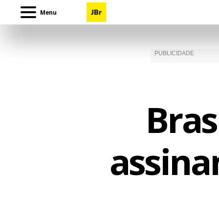
Menu
Bras
assina