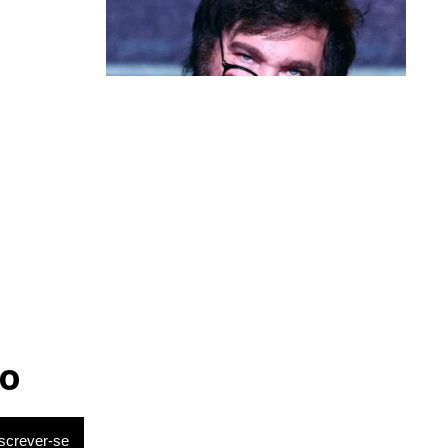
Política & Poder
Milei volta a chamar Lula de ‘ladrão’
e ‘corrupto’
o