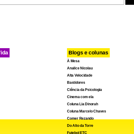
Vida
Blogs e colunas
À Mesa
Analice Nicolau
Alta Velocidade
Bastidores
Ciência da Psicologia
Cinema com ela
Coluna Lia Dinorah
Coluna Marcelo Chaves
Comer Rezando
Do Alto da Torre
Futebol ETC