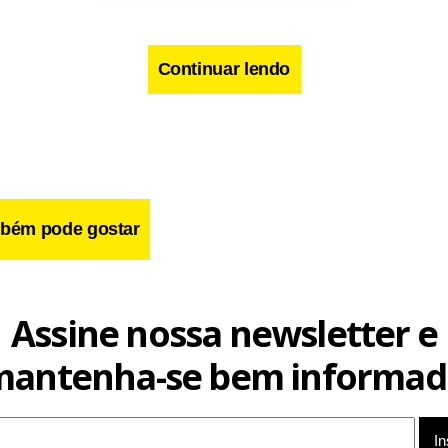
Continuar lendo
bém pode gostar
Assine nossa newsletter e
cebook
WhatsApp
LinkedIn
Twitter
X
Telegram
Share
mantenha-se bem informad