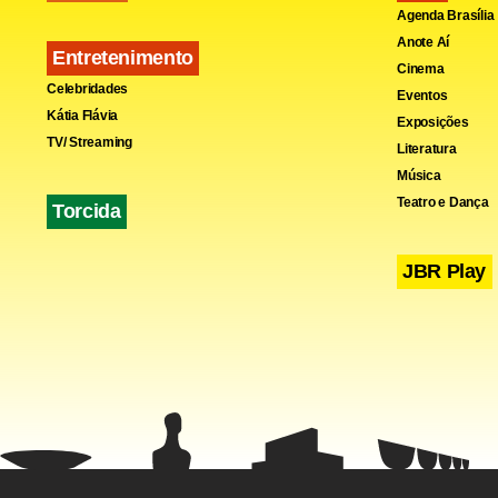
Agenda Brasília
Anote Aí
Entretenimento
Cinema
Celebridades
Eventos
Kátia Flávia
Exposições
TV/ Streaming
Literatura
Música
Teatro e Dança
Torcida
JBR Play