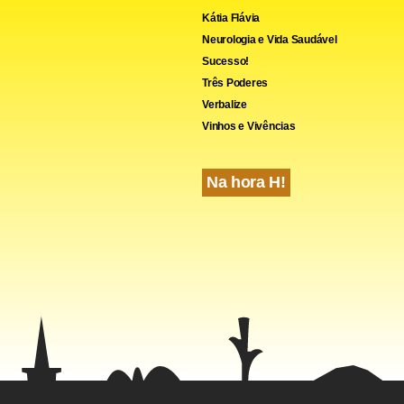
Kátia Flávia
Neurologia e Vida Saudável
Sucesso!
Três Poderes
Verbalize
Vinhos e Vivências
Na hora H!