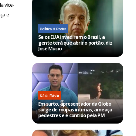
a vice-
ça e
Política & Poder
Se os EUA invadirem o Brasil, a
gente terá que abrir o portão, diz
José Múcio
Kátia Flávia
Em surto, apresentador da Globo
surge de roupas íntimas, ameaça
pedestres e é contido pela PM