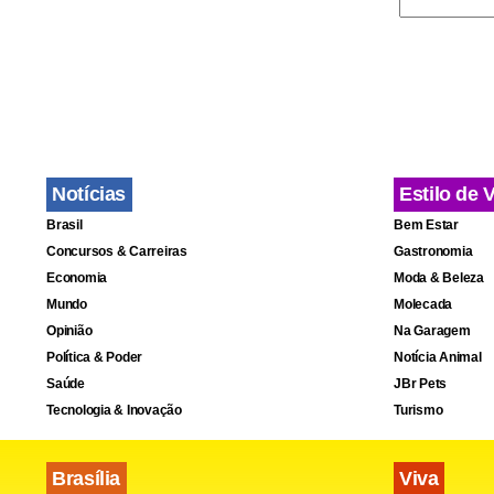
Notícias
Estilo de 
Brasil
Bem Estar
Concursos & Carreiras
Gastronomia
Economia
Moda & Beleza
Mundo
Molecada
Opinião
Na Garagem
Política & Poder
Notícia Animal
Saúde
JBr Pets
Tecnologia & Inovação
Turismo
Brasília
Viva