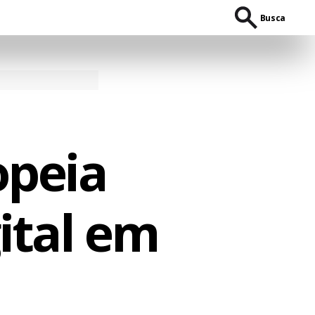
Busca
opeia
ital em