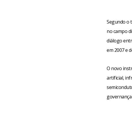
Segundo o te
no campo di
diálogo entr
em 2007 e do
O novo inst
artificial, i
semiconduto
governança 