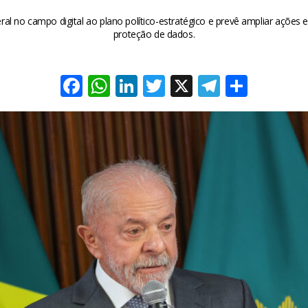
eral no campo digital ao plano político-estratégico e prevê ampliar ações e
proteção de dados.
Facebook
WhatsApp
LinkedIn
Twitter
X
Telegra
Share