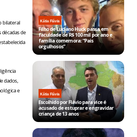
Kátia Flávia
 bilateral
Filho de Luciano Huck passa em
s décadas de
faculdade de R$ 100 mil por ano e
família comemora: “Pais
estabelecida
orgulhosos”
ligência
 de dados,
ológica e
Kátia Flávia
Escolhido por Flávio para vice é
acusado de estuprar e engravidar
criança de 13 anos