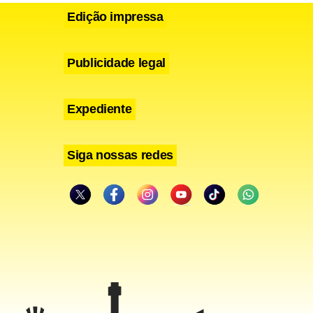
Edição impressa
dade. O
 de
Publicidade legal
Expediente
Siga nossas redes
oeda norte-
 a R$ 2,045.
da da moeda