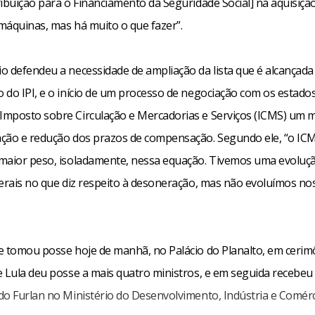
ribuição para o Financiamento da Seguridade Social] na aquisiçã
 máquinas, mas há muito o que fazer”.
o defendeu a necessidade de ampliação da lista que é alcançada
 do IPI, e o início de um processo de negociação com os estados
mposto sobre Circulação e Mercadorias e Serviços (ICMS) um
ção e redução dos prazos de compensação. Segundo ele, “o ICM
maior peso, isoladamente, nessa equação. Tivemos uma evoluç
derais no que diz respeito à desoneração, mas não evoluímos nos
e tomou posse hoje de manhã, no Palácio do Planalto, em cerim
e Lula deu posse a mais quatro ministros, e em seguida recebeu
do Furlan no Ministério do Desenvolvimento, Indústria e Comérc