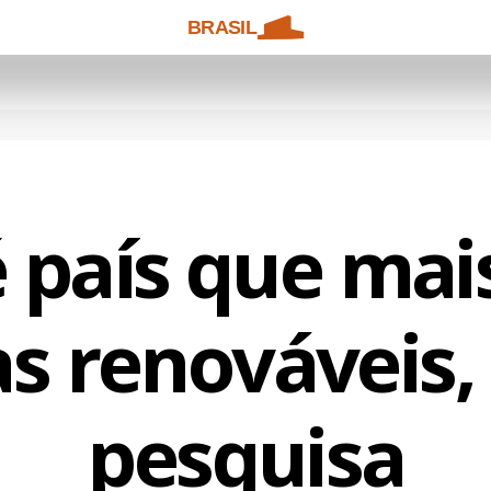
BRASIL
é país que mais
as renováveis,
pesquisa