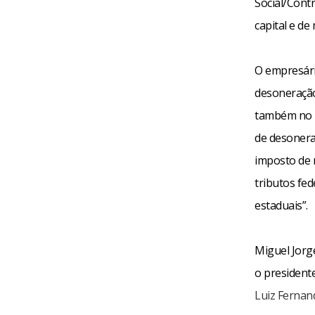
Social/Cont
capital e de
O empresári
desoneração
também no I
de desonera
imposto de 
tributos fe
estaduais”.
Miguel Jorg
o president
Luiz Fernan