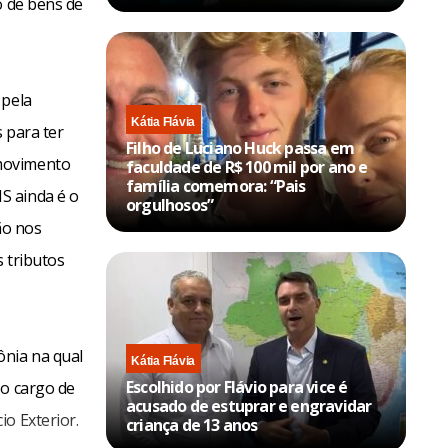
o de bens de
 pela
Kátia Flávia
 para ter
Filho de Luciano Huck passa em
 movimento
faculdade de R$ 100 mil por ano e
família comemora: “Pais
S ainda é o
orgulhosos”
ão nos
 tributos
ônia na qual
Kátia Flávia
Escolhido por Flávio para vice é
 o cargo de
acusado de estuprar e engravidar
io Exterior.
criança de 13 anos