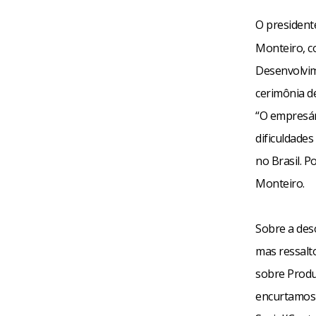
O president
Monteiro, co
Desenvolvime
cerimônia d
“O empresár
dificuldades
no Brasil. P
Monteiro.
Sobre a des
mas ressalt
sobre Produ
encurtamos 