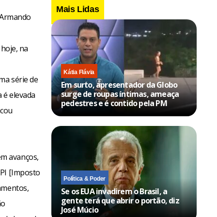
Mais Lidas
Armando
 hoje, na
Kátia Flávia
ma série de
Em surto, apresentador da Globo
surge de roupas íntimas, ameaça
a é elevada
pedestres e é contido pela PM
acou
em avanços,
IPI [Imposto
Política & Poder
pamentos,
Se os EUA invadirem o Brasil, a
gente terá que abrir o portão, diz
ão
José Múcio