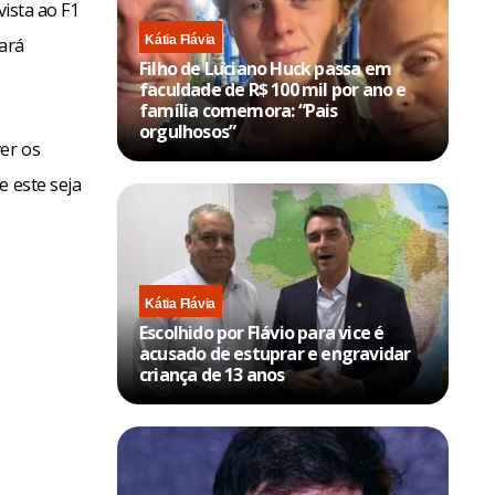
vista ao F1
Kátia Flávia
nará
Filho de Luciano Huck passa em
faculdade de R$ 100 mil por ano e
família comemora: “Pais
orgulhosos”
ver os
e este seja
Kátia Flávia
Escolhido por Flávio para vice é
acusado de estuprar e engravidar
criança de 13 anos