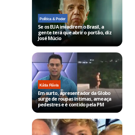
Política & Poder
Se os EUA invadirem o Brasil, a
gente terá que abrir o portão, diz
José Múcio
Kátia Flávia
Em surto, apresentador da Globo
surge de roupas íntimas, ameaça
pedestres e é contido pela PM