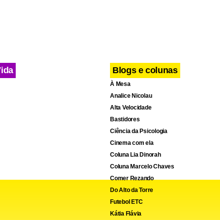
Vida
Blogs e colunas
À Mesa
Analice Nicolau
Alta Velocidade
Bastidores
Ciência da Psicologia
Cinema com ela
Coluna Lia Dinorah
Coluna Marcelo Chaves
Comer Rezando
Do Alto da Torre
Futebol ETC
Kátia Flávia