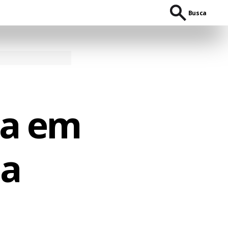
Busca
ta em
da