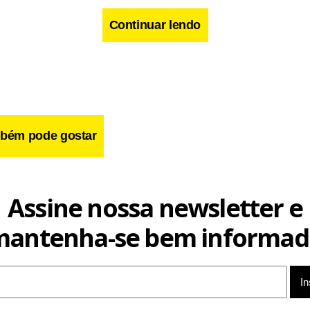
Continuar lendo
cebook
WhatsApp
LinkedIn
Twitter
X
Telegram
Share
bém pode gostar
Assine nossa newsletter e
mantenha-se bem informad