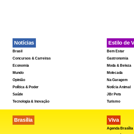
Notícias
Estilo de 
Brasil
Bem Estar
Concursos & Carreiras
Gastronomia
Economia
Moda & Beleza
Mundo
Molecada
Opinião
Na Garagem
Política & Poder
Notícia Animal
Saúde
JBr Pets
Tecnologia & Inovação
Turismo
Brasília
Viva
Agenda Brasília