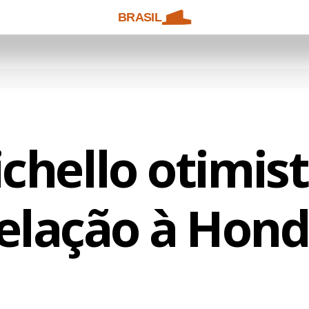
BRASIL
ichello otimis
elação à Hon