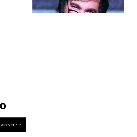
Política & Poder
Milei volta a chamar Lula de ‘ladrão’
e ‘corrupto’
o