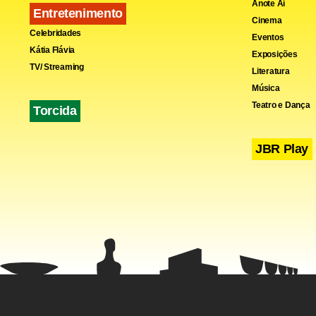
Anote Aí
Entretenimento
Cinema
Celebridades
Eventos
Kátia Flávia
Exposições
TV/ Streaming
Literatura
Música
Teatro e Dança
Torcida
JBR Play