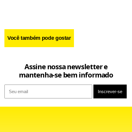
Você também pode gostar
Assine nossa newsletter e
mantenha-se bem informado
Na corrida, Alonso ainda se recuperou, chegou a andar em
terceiro, mas sofreu com um problema no motor e
precisou abandonar. Com a vitória de Schumacher, viu sua
vantagem que era de 12 cair para apenas dois pontos,
restando apenas três provas para o fim do ano.