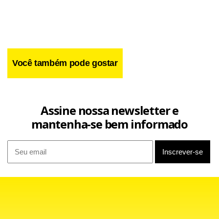
Você também pode gostar
Assine nossa newsletter e
mantenha-se bem informado
Em 2007,
foram identificados outros dois lotes de
dosage
Cialis falsificado. Em 21 de fevereiro, a Anvisa determinou a
apreensão do lote A510410. Este mês, já havia sido
publicada a apreensão do lote A185755.