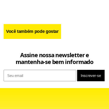
Facebook
WhatsApp
LinkedIn
Twitter
X
Telegram
Share
Você também pode gostar
Assine nossa newsletter e
mantenha-se bem informado