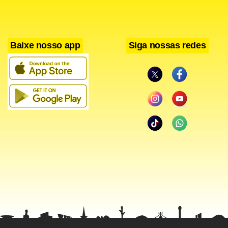
esperamos realizar uma nova edição dessa corrida de
obstáculos aqui”
Baixe nosso app
Siga nossas redes
A medalha de ouro da disputa masculina ficou com Andrea
Pizzinato, que completou sua terceira prova em 22
minutos. O segundo colocado foi Jotta Pereira, com
23min33, enquanto o bronze foi conquistado por Patrick
Gerlich, que cravou 24min10.