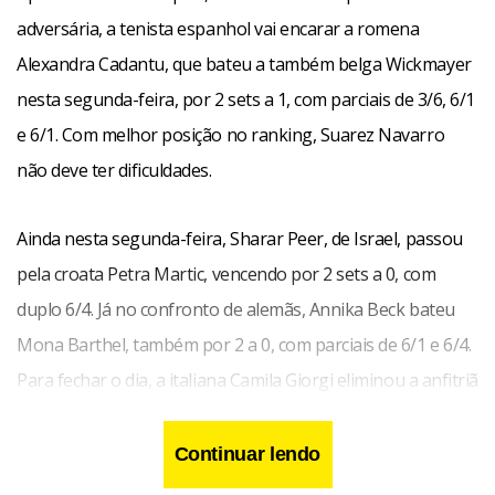
adversária, a tenista espanhol vai encarar a romena
Alexandra Cadantu, que bateu a também belga Wickmayer
nesta segunda-feira, por 2 sets a 1, com parciais de 3/6, 6/1
e 6/1. Com melhor posição no ranking, Suarez Navarro
não deve ter dificuldades.
Ainda nesta segunda-feira, Sharar Peer, de Israel, passou
pela croata Petra Martic, vencendo por 2 sets a 0, com
duplo 6/4. Já no confronto de alemãs, Annika Beck bateu
Mona Barthel, também por 2 a 0, com parciais de 6/1 e 6/4.
Para fechar o dia, a italiana Camila Giorgi eliminou a anfitriã
Piter com facilidade: 6/0 e 6/1.
Continuar lendo