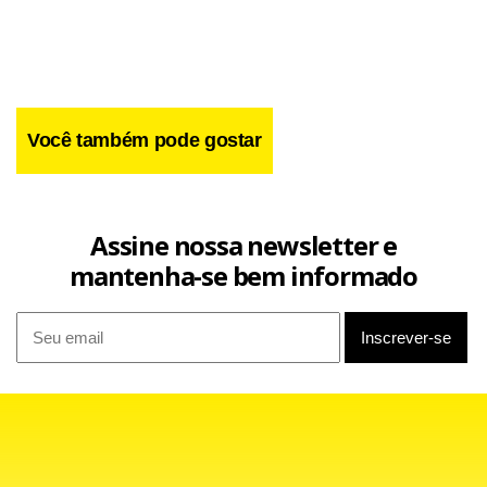
Você também pode gostar
Assine nossa newsletter e
mantenha-se bem informado
Depois de arrasar uma das anfitriãs da competição, Giorgi
pode enfrentar uma de suas compatriotas. A italiana
espera a vencedora do confronto entre a russa Ksenia