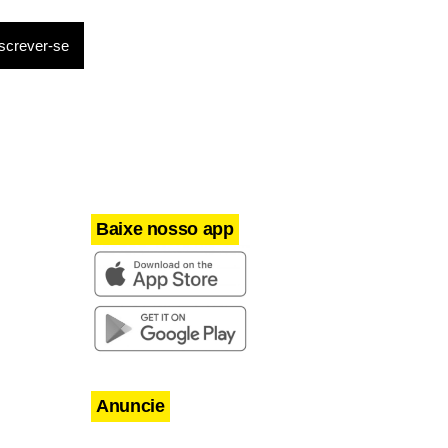
as”, disse
Baixe nosso app
Anuncie