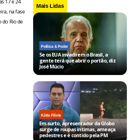
as 17 e 24
Mais Lidas
ira, na fase
 do Rio de
Política & Poder
Se os EUA invadirem o Brasil, a
gente terá que abrir o portão, diz
José Múcio
Kátia Flávia
Em surto, apresentador da Globo
surge de roupas íntimas, ameaça
pedestres e é contido pela PM