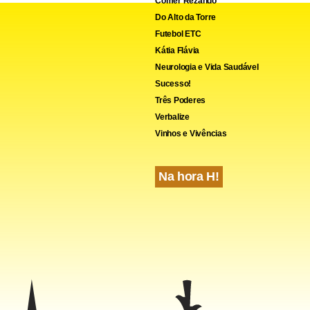
Comer Rezando
Do Alto da Torre
Futebol ETC
Kátia Flávia
Neurologia e Vida Saudável
Sucesso!
Três Poderes
Verbalize
Vinhos e Vivências
Na hora H!