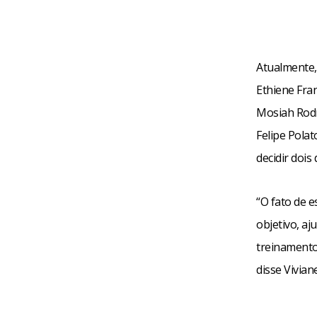
Atualmente, 
Ethiene Fra
Mosiah Rodri
Felipe Pola
decidir dois
“O fato de 
objetivo, a
treinamento
disse Vivian