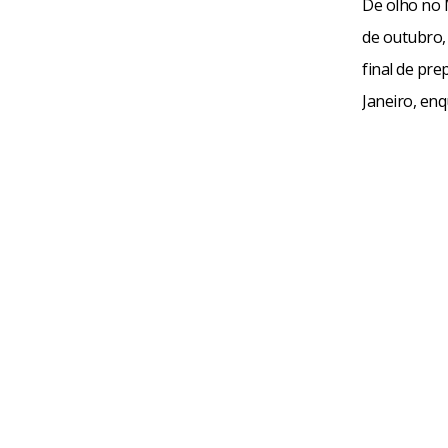
De olho no M
de outubro, 
final de pr
Janeiro, en