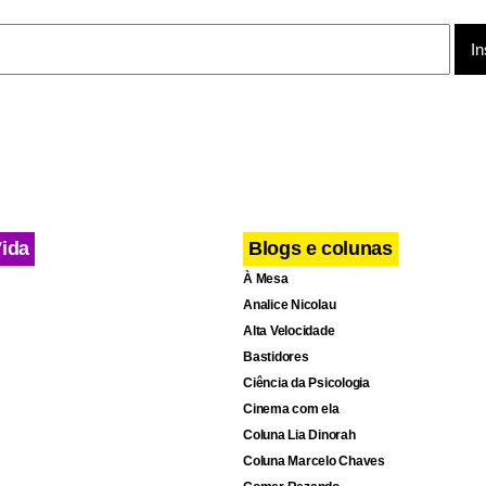
armos alguma dúvida que ainda exista em relação aos sete ginast
jo, que comanda o time masculino junto com Marcos Goto.
cebook
WhatsApp
LinkedIn
Twitter
X
Telegram
Share
Vida
Blogs e colunas
À Mesa
Analice Nicolau
Alta Velocidade
Bastidores
Ciência da Psicologia
Cinema com ela
Coluna Lia Dinorah
Coluna Marcelo Chaves