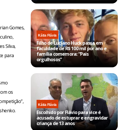
Adrian Gomes,
Kátia Flávia
culino,
Filho de Luciano Huck passa em
s Silva,
faculdade de R$ 100 mil por ano e
família comemora: “Pais
te para
orgulhosos”
esmo
 com os
ompetição”,
Kátia Flávia
ashenko.
Escolhido por Flávio para vice é
acusado de estuprar e engravidar
criança de 13 anos