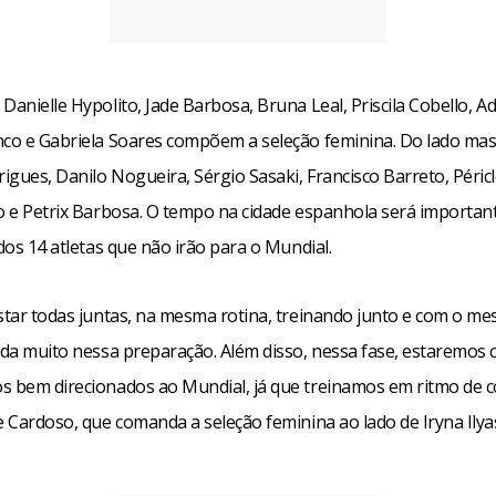
Danielle Hypolito, Jade Barbosa, Bruna Leal, Priscila Cobello, 
nco e Gabriela Soares compõem a seleção feminina. Do lado mas
gues, Danilo Nogueira, Sérgio Sasaki, Francisco Barreto, Péricle
to e Petrix Barbosa. O tempo na cidade espanhola será importan
 dos 14 atletas que não irão para o Mundial.
estar todas juntas, na mesma rotina, treinando junto e com o m
juda muito nessa preparação. Além disso, nessa fase, estaremos
s bem direcionados ao Mundial, já que treinamos em ritmo de c
e Cardoso, que comanda a seleção feminina ao lado de Iryna Ily