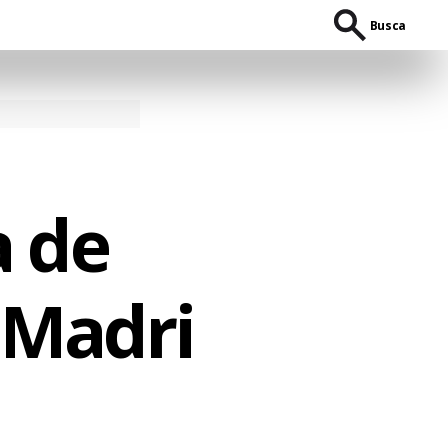
Busca
a de
a Madri