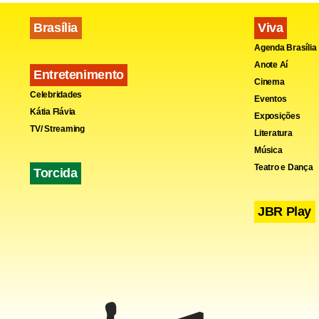
Brasília
Viva
Agenda Brasília
Anote Aí
Entretenimento
Cinema
Celebridades
Eventos
Kátia Flávia
Exposições
TV/ Streaming
Literatura
Música
Teatro e Dança
Torcida
JBR Play