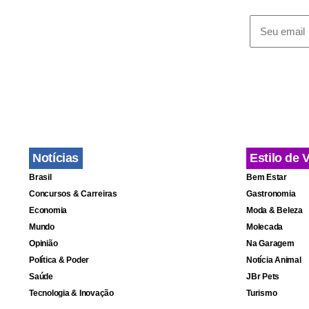
para elimin
Renato Araú
Fa
Notícias
Estilo de 
Brasil
Bem Estar
Concursos & Carreiras
Gastronomia
Economia
Moda & Beleza
Mundo
Molecada
Opinião
Na Garagem
Política & Poder
Notícia Animal
Saúde
JBr Pets
Tecnologia & Inovação
Turismo