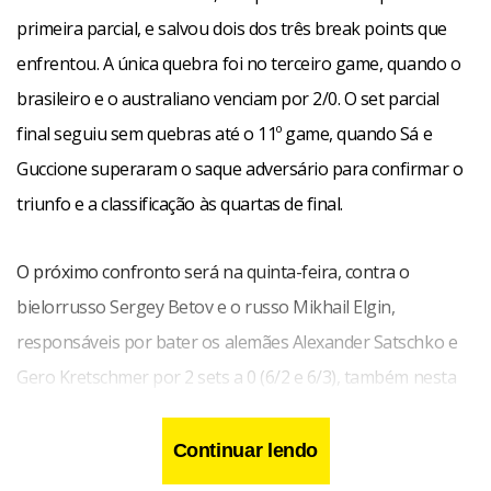
primeira parcial, e salvou dois dos três break points que
enfrentou. A única quebra foi no terceiro game, quando o
brasileiro e o australiano venciam por 2/0. O set parcial
final seguiu sem quebras até o 11º game, quando Sá e
Guccione superaram o saque adversário para confirmar o
triunfo e a classificação às quartas de final.
O próximo confronto será na quinta-feira, contra o
bielorrusso Sergey Betov e o russo Mikhail Elgin,
responsáveis por bater os alemães Alexander Satschko e
Gero Kretschmer por 2 sets a 0 (6/2 e 6/3), também nesta
sexta.
Continuar lendo