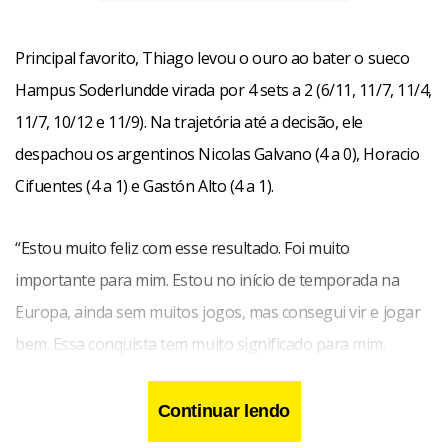
Principal favorito, Thiago levou o ouro ao bater o sueco
Hampus Soderlundde virada por 4 sets a 2 (6/11, 11/7, 11/4,
11/7, 10/12 e 11/9). Na trajetória até a decisão, ele
despachou os argentinos Nicolas Galvano (4 a 0), Horacio
Cifuentes (4 a 1) e Gastón Alto (4 a 1).
“Estou muito feliz com esse resultado. Foi muito
importante para mim. Estou no início de temporada na
Europa, ainda sem muitos jogos, mas consegui vir e jogar
bem. Essa conquista tem muito significado para mim.
Quero dividir esse título com toda a torcida e a comissão
técnica pelo apoio”, comemorou Thiago, que se une a
Continuar lendo
Hugo Calderano, Cazuo Matsumoto e Eric Jouti na lista de