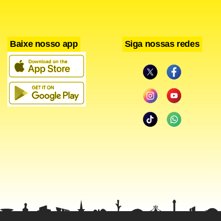
nesta temporada chegou ao torneio como convidado. A
vaga do campeão sul-americano é do Sesi, que na final do
Baixe nosso app
Siga nossas redes
torneio continental derrotou o rival. A equipe da capital
paulista também estreou no Mundial na quarta-feira, mas
acabou derrotada pelo Volero Zurique por 3 a 2.
“Logo em seguida retomamos nosso padrão e fechamos o
jogo. Estrear com vitória é muito bom e esse resultado é
muito importante visando à nossa classificação”, explicou o
treinador osasquense.