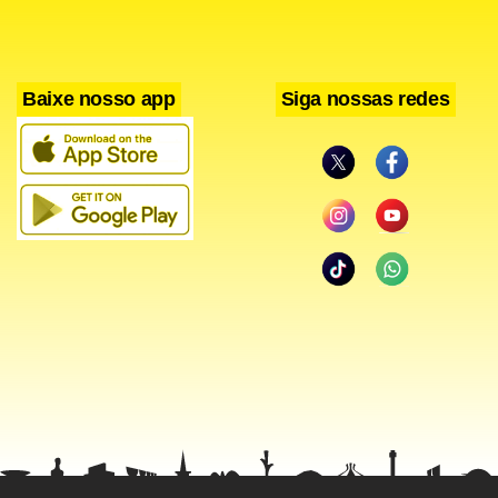
Baixe nosso app
Siga nossas redes
“Eu não chego para brigar pelas últimas posições do grid.
Na Fórmula 1, você quer brigar pelas melhores posições,
eu quero tomar champanhe no pódio. Estou gostando da
forma como as coisas que estão sendo conduzidas e estou
muito feliz por ter tomado essa decisão”, disse o piloto.
A equipe Haas será equipada com motores Ferrari e chassi
Dallara em sua primeira temporada, e será chefiada por