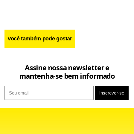
Você também pode gostar
Assine nossa newsletter e
mantenha-se bem informado
A Seleção Brasileira volta à quadra nesta quinta-feira, às 19
horas (de Brasília), justamente contra a Argentina para,
provavelmente, decidir a primeira colocação da chave.
Disputado desde 1951, o Sul-Americano feminino de vôlei