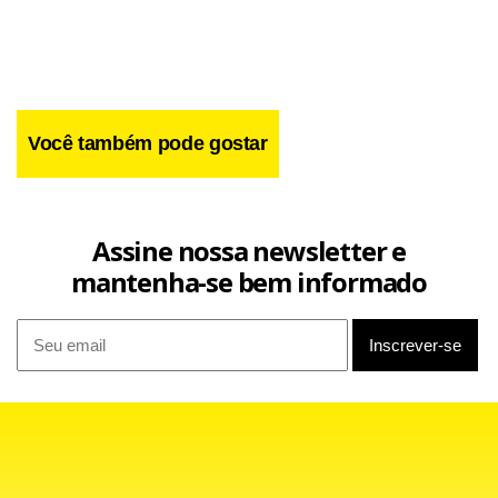
De acordo com a lei, somente as partes envolvidas (Dagoberto e o Atlético-PR)
podem pagar a multa rescisória. O que pode acontecer é que o São Paulo entre num
acordo com o jogador para o depósito do valor. A intenção é resolver tudo até a
próxima semana. Enquanto isso, as brigas judiciais continuam. O Furacão ameaça
Você também pode gostar
denunciar o São Paulo por aliciamento e o atleta quer anular a decisão que ampliou
seu vínculo com os paranaenses por 250 dias.
Assine nossa newsletter e
mantenha-se bem informado