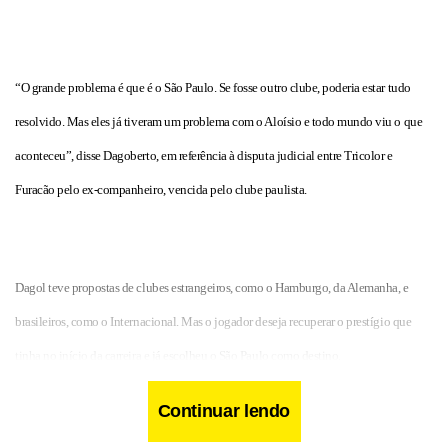
“O grande problema é que é o São Paulo. Se fosse outro clube, poderia estar tudo
resolvido. Mas eles já tiveram um problema com o Aloísio e todo mundo viu o que
aconteceu”, disse Dagoberto, em referência à disputa judicial entre Tricolor e
Furacão pelo ex-companheiro, vencida pelo clube paulista.
Dagol teve propostas de clubes estrangeiros, como o Hamburgo, da Alemanha, e
brasileiros, como o Internacional. Mas o jogador deseja recuperar o prestígio que
tinha no início da carreira e já escolheu o São Paulo como destino.
Continuar lendo