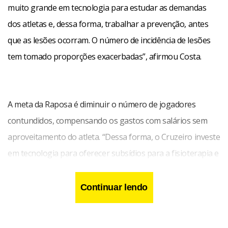
muito grande em tecnologia para estudar as demandas
dos atletas e, dessa forma, trabalhar a prevenção, antes
que as lesões ocorram. O número de incidência de lesões
tem tomado proporções exacerbadas”, afirmou Costa.
A meta da Raposa é diminuir o número de jogadores
contundidos, compensando os gastos com salários sem
aproveitamento do atleta. “Dessa forma, o Cruzeiro investe
em tecnologia para oferecer subsídios para a fisioterapia e
preparação física na tentativa de eqüalizar déficits e
desequilíbrios musculares”, completou.
Continuar lendo