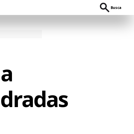
Busca
la
ndradas