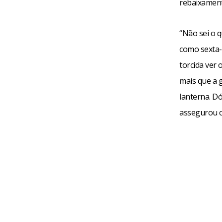
rebaixamento
“Não sei o 
como sexta-
torcida ver 
mais que a g
lanterna. Dó
assegurou o