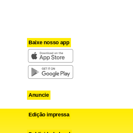
Márcio Diogo
onado após
Baixe nosso app
do resultado.
 jogos, para
Anuncie
Edição impressa