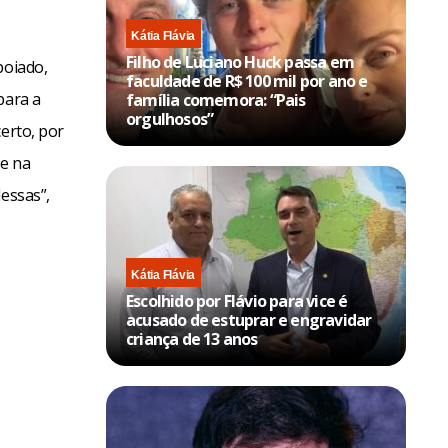
Kátia Flávia
Filho de Luciano Huck passa em
poiado,
faculdade de R$ 100 mil por ano e
para a
família comemora: “Pais
orgulhosos”
erto, por
me na
essas”,
Kátia Flávia
Escolhido por Flávio para vice é
acusado de estuprar e engravidar
criança de 13 anos