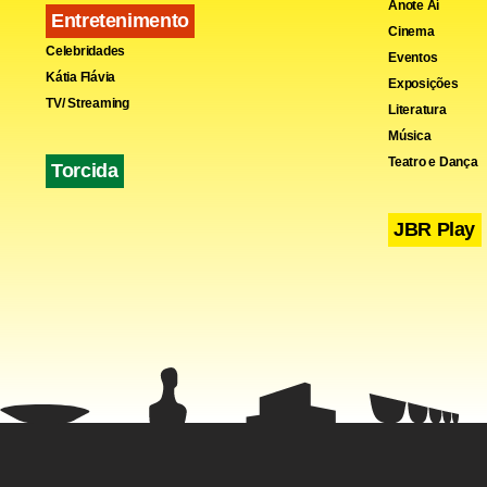
Anote Aí
Entretenimento
Cinema
Celebridades
Eventos
Kátia Flávia
Exposições
TV/ Streaming
Literatura
Música
Teatro e Dança
Torcida
Fora dos ca
JBR Play
presidente 
. “Não exist
da C devido 
Coelho é o 
Olhando de 
semifinais.