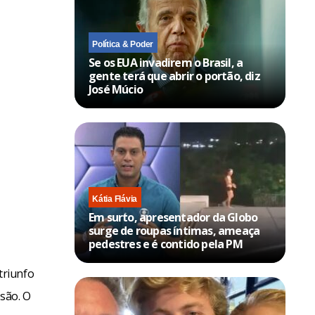
Política & Poder
Se os EUA invadirem o Brasil, a
gente terá que abrir o portão, diz
José Múcio
Kátia Flávia
Em surto, apresentador da Globo
surge de roupas íntimas, ameaça
pedestres e é contido pela PM
triunfo
isão. O