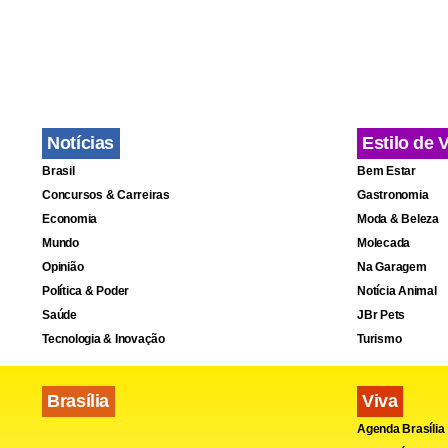
partida em 
e André. Eu
se recupera
Notícias
Estilo de 
“Acho que fi
Brasil
Bem Estar
Está difícil
Concursos & Carreiras
Gastronomia
sair de cab
Economia
Moda & Beleza
Mundo
Molecada
Opinião
Na Garagem
Política & Poder
Notícia Animal
Saúde
JBr Pets
Tecnologia & Inovação
Turismo
Brasília
Viva
Agenda Brasília