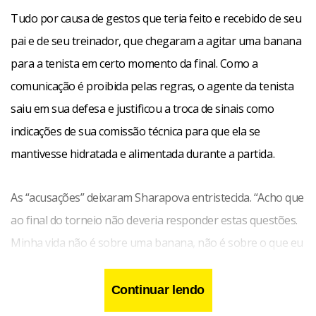
Tudo por causa de gestos que teria feito e recebido de seu
pai e de seu treinador, que chegaram a agitar uma banana
para a tenista em certo momento da final. Como a
comunicação é proibida pelas regras, o agente da tenista
saiu em sua defesa e justificou a troca de sinais como
indicações de sua comissão técnica para que ela se
mantivesse hidratada e alimentada durante a partida.
As “acusações” deixaram Sharapova entristecida. “Acho que
ao final do torneio não deveria responder estas questões.
Minha vida não é sobre uma banana, não é sobre o que eu
visto ou sobre meus amigos. Minha carreira agora é
vencer jogos. Sou a campeã do Aberto dos EUA e a última
Continuar lendo
coisa que as pessoas querem saber é sobre uma banana”,