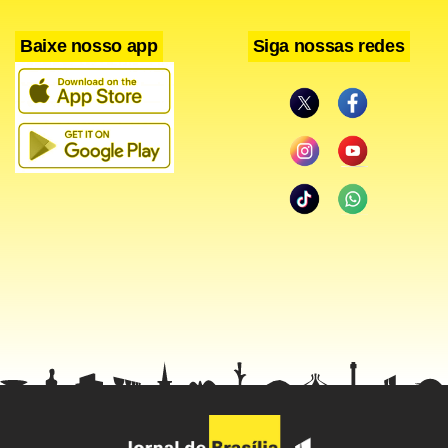
Austrália deste ano por 7/6 (7-5) e 6/4.
Baixe nosso app
Siga nossas redes
Facebook
WhatsApp
LinkedIn
Twitter
X
Telegram
Share