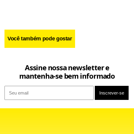
Você também pode gostar
Assine nossa newsletter e
mantenha-se bem informado
Classificada para as quartas, Serena Williams segue
tentando repetir o desempenho conseguido em 2002, 2003
e 2004, quando ficou com o título. Ela enfrentou Vaidisova
apenas uma vez na carreira, vencendo a rival no Aberto da