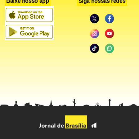
Baixe nosso app
Siga nossas redes
Nadal já havia ficado de fora do primeiro confronto da
Espanha no Grupo Mundial da Davis, quando o time
venceu por 3 x 2 a Suíça, em Genebra. Na ocasião, ele foi
dispensando pouco antes da estréia por conta de uma
lesão muscular e substituído pelo próprio Fernando
Verdasco nas partidas, sem que ninguém fosse convocado
para seu lugar.
O confronto contra os EUA acontece em Winston-Salem,
onde os representantes locais contarão com Andy Roddick,
James Blake e os duplistas Bob e Mike Bryan. Quem
passar, enfrenta os vencedores do duelo entre Suécia e
Argentina, nas semifinais disputadas entre 21 e 23 de