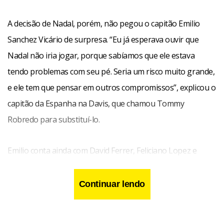
A decisão de Nadal, porém, não pegou o capitão Emilio
Sanchez Vicário de surpresa. “Eu já esperava ouvir que
Nadal não iria jogar, porque sabíamos que ele estava
tendo problemas com seu pé. Seria um risco muito grande,
e ele tem que pensar em outros compromissos”, explicou o
capitão da Espanha na Davis, que chamou Tommy
Robredo para substituí-lo.
Emilio conta ainda com David Ferrer, Feliciano Lopez e
Fernando Verdasco para montar sua equipe, mas
reconheceu que preferia não ter sido ‘abandonado’ por
Continuar lendo
Nadal. “Foi uma decisão conjunta, embora eu tenha
tentado convencê-lo a jogar, caso estejamos empatados e