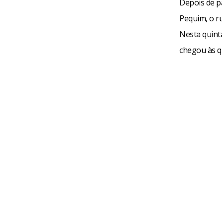
Depois de p
Pequim, o r
Nesta quinta
chegou às qu