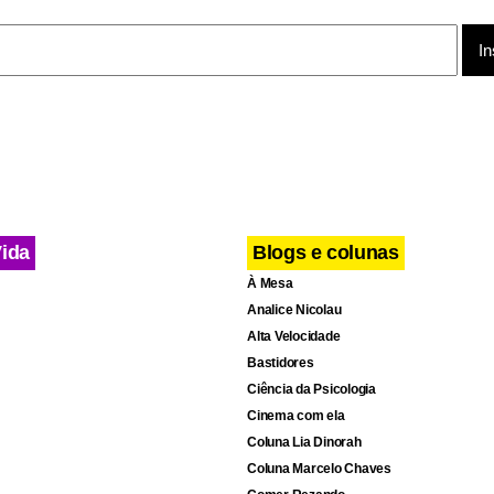
nfronto contra o croata, Lee levou a melhor. Foi no Aberto dos 
cic empatava o terceiro set em 1/1 e desistiu, depois de 3/6 e 6/
Vida
Blogs e colunas
À Mesa
Analice Nicolau
Alta Velocidade
Bastidores
Ciência da Psicologia
Cinema com ela
Coluna Lia Dinorah
Coluna Marcelo Chaves