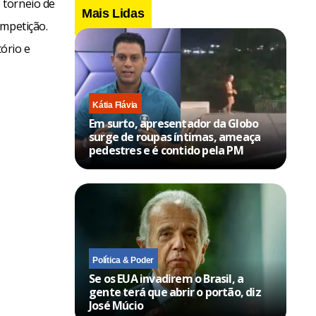
 torneio de
Mais Lidas
ompetição.
tório e
Kátia Flávia
Em surto, apresentador da Globo
surge de roupas íntimas, ameaça
pedestres e é contido pela PM
Política & Poder
Se os EUA invadirem o Brasil, a
gente terá que abrir o portão, diz
José Múcio