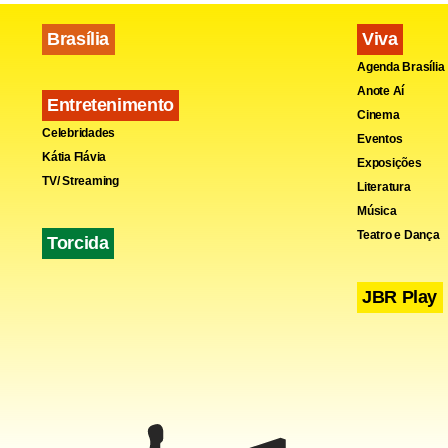
Brasília
Viva
Agenda Brasília
Fa
Anote Aí
Entretenimento
Cinema
Celebridades
Eventos
Kátia Flávia
Exposições
TV/ Streaming
Literatura
Música
Teatro e Dança
Torcida
JBR Play