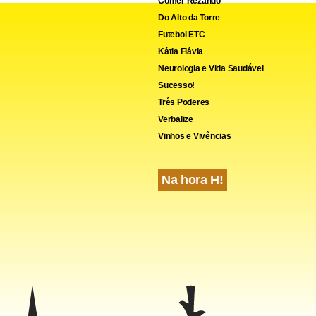
Comer Rezando
Do Alto da Torre
Futebol ETC
cebook
WhatsApp
LinkedIn
Twitter
X
Telegram
Share
Kátia Flávia
Neurologia e Vida Saudável
Sucesso!
Três Poderes
Verbalize
Vinhos e Vivências
Na hora H!