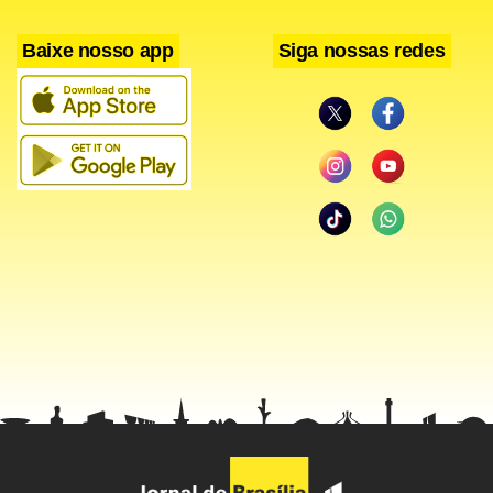
Baixe nosso app
Siga nossas redes
Os russos, atuais defensores do título, abrem as portas do
Complexo Olímpico de Luzhniki, em Moscou, para a
chegada dos franceses. Enquanto o poderoso capitão
Shamil Tarpischev manteve a base campeã, com Igor
Andreev (que substitui Dmitry Tursunov), Nikolay
Davydenko, Marat Safin e Mikhail Youzhny, o capitão Guy
Forget encara as quadras de saibro cobertas da capital
russa com Arnaud Clement, Richard Gasquet, Michael
Llodra e Paul-Henri Mathieu.