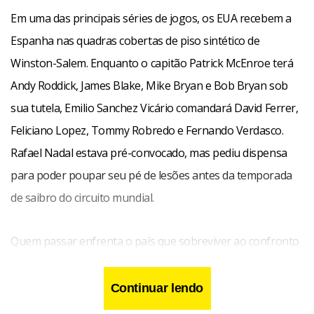
Em uma das principais séries de jogos, os EUA recebem a
Espanha nas quadras cobertas de piso sintético de
Winston-Salem. Enquanto o capitão Patrick McEnroe terá
Andy Roddick, James Blake, Mike Bryan e Bob Bryan sob
sua tutela, Emilio Sanchez Vicário comandará David Ferrer,
Feliciano Lopez, Tommy Robredo e Fernando Verdasco.
Rafael Nadal estava pré-convocado, mas pediu dispensa
para poder poupar seu pé de lesões antes da temporada
de saibro do circuito mundial.
Quem passar enfrenta o país que sobreviver ao confronto
entre Suécia e Argentina, em quadras de carpete coberto
em Gotemburgo. Ex-representante e atual capitão, Mats
Continuar lendo
Wilander promoveu apenas uma mudança em relação ao