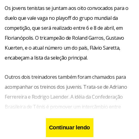
Os jovens tenistas se juntam aos oito convocados para o
duelo que vale vaga no playoff do grupo mundial da
competição, que será realizado entre 6 e 8 de abril, em
Florianópolis. O tricampeão de Roland Garros, Gustavo
Kuerten, e o atual número um do país, Flávio Saretta,
encabeçam a lista da seleção principal.
Outros dois treinadores também foram chamados para
acompanhar os treinos dos juvenis. Trata-se de Adriano
Ferrereira e Rodrigo Laender. A idéia da Confederação
Brasileira de Tênis é promover um intercâmbio entre
todos os técnicos, afim de estimular a troca de informações
e experiências.
Continuar lendo