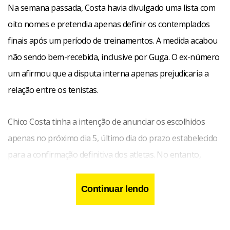
Na semana passada, Costa havia divulgado uma lista com
oito nomes e pretendia apenas definir os contemplados
finais após um período de treinamentos. A medida acabou
não sendo bem-recebida, inclusive por Guga. O ex-número
um afirmou que a disputa interna apenas prejudicaria a
relação entre os tenistas.
Chico Costa tinha a intenção de anunciar os escolhidos
apenas no próximo dia 5, último dia do prazo estabelecido
para a confirmação definitiva dos atletas. No entanto,
como o regulamento prevê que os participantes enviem os
nomes de seus representantes em um prazo de até dez
Continuar lendo
dias antes do início dos confrontos, Costa teve que
retroceder em sua decisão e definir a equipe, sem esperar