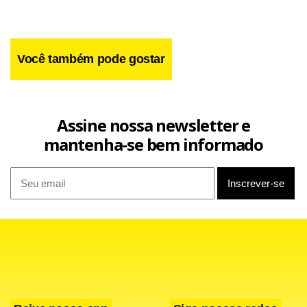
Você também pode gostar
Assine nossa newsletter e
mantenha-se bem informado
Com um jogo consistente do fundo de quadra, o argentino
obteve uma quebra logo no terceiro game da partida.
Apesar de errar muito, o suíço devolveu a quebra no
décimo game e forçou o tie-break, quando voltou a “dar”