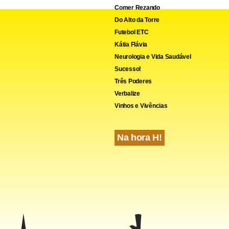
Comer Rezando
Do Alto da Torre
Futebol ETC
Kátia Flávia
Neurologia e Vida Saudável
Sucesso!
Três Poderes
Verbalize
Vinhos e Vivências
Na hora H!
com significado
o Dia dos Namorados, as flores permanecem como uma escolha c