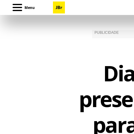
Menu
Di
prese
par