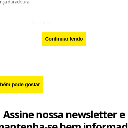
nça duradoura.
Continuar lendo
bém pode gostar
Assine nossa newsletter e
mantenha-se bem informad