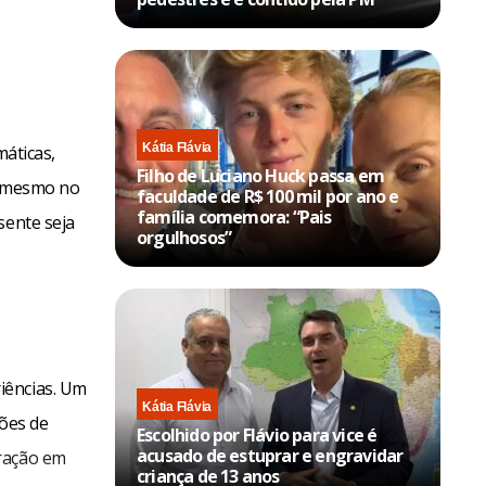
Kátia Flávia
máticas,
Filho de Luciano Huck passa em
té mesmo no
faculdade de R$ 100 mil por ano e
família comemora: “Pais
sente seja
orgulhosos”
iências. Um
Kátia Flávia
sões de
Escolhido por Flávio para vice é
acusado de estuprar e engravidar
bração em
criança de 13 anos