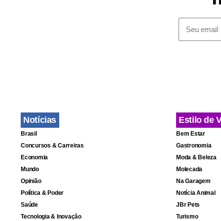
Outra possi
decoração te
mas o valor 
Cestas 
As cestas c
compra rapid
Notícias
Estilo de 
flores, liv
Brasil
Bem Estar
gostos do pa
Concursos & Carreiras
Gastronomia
Economia
Moda & Beleza
A vantagem
Mundo
Molecada
Opinião
Na Garagem
dia, facilit
Política & Poder
Notícia Animal
Saúde
JBr Pets
Tecnologia & Inovação
Turismo