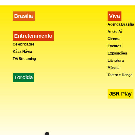
Brasília
Viva
Agenda Brasília
Anote Aí
Entretenimento
Cinema
Celebridades
Eventos
Kátia Flávia
Exposições
TV/ Streaming
Literatura
Música
Teatro e Dança
Torcida
JBR Play
Flores 
Clássicas n