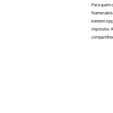
Para quem d
Namorados n
existem opç
improviso. 
compartilha