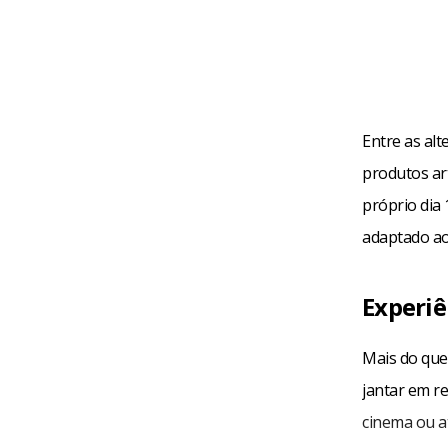
Entre as alt
produtos ar
próprio dia
adaptado aos
Experiê
Mais do que
jantar em re
cinema ou a