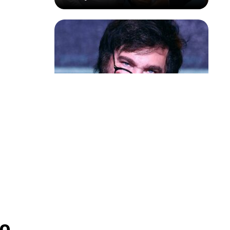
Política & Poder
Milei volta a chamar Lula de ‘ladrão’
e ‘corrupto’
o