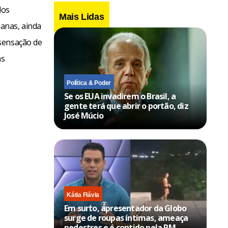
dos
Mais Lidas
anas, ainda
 sensação de
as
Política & Poder
Se os EUA invadirem o Brasil, a
gente terá que abrir o portão, diz
José Múcio
Kátia Flávia
Em surto, apresentador da Globo
surge de roupas íntimas, ameaça
pedestres e é contido pela PM