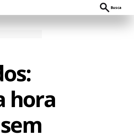
Busca
os:
a hora
 sem