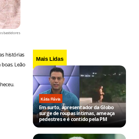
s bastidores
as histórias
Mais Lidas
a boas. Leão
nheceu.
Kátia Flávia
Em surto, apresentador da Globo
surge de roupas íntimas, ameaça
pedestres e é contido pela PM