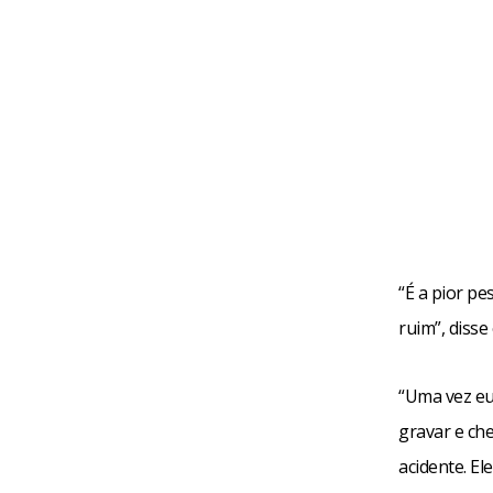
“É a pior pe
ruim”, disse 
“Uma vez eu
gravar e che
acidente. E