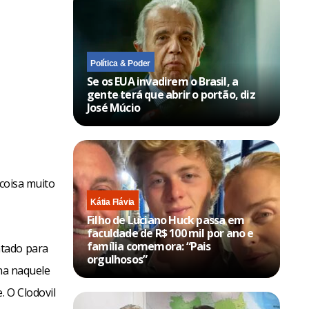
Política & Poder
Se os EUA invadirem o Brasil, a
gente terá que abrir o portão, diz
José Múcio
 coisa muito
Kátia Flávia
Filho de Luciano Huck passa em
faculdade de R$ 100 mil por ano e
família comemora: “Pais
ntado para
orgulhosos”
rna naquele
. O Clodovil