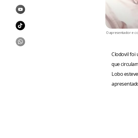
O apresentador e co
Clodovil foi
que circula
Lobo esteve
apresentador