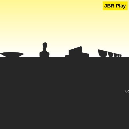
JBR Play
Co