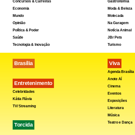
Concursos & Carreiras
Gastronomia
Economia
Moda & Beleza
Mundo
Molecada
Opinião
Na Garagem
Política & Poder
Notícia Animal
Saúde
JBr Pets
Tecnologia & Inovação
Turismo
Brasília
Viva
Agenda Brasília
Anote Aí
Entretenimento
Cinema
Celebridades
Eventos
Kátia Flávia
Exposições
TV/ Streaming
Literatura
Música
Teatro e Dança
Torcida