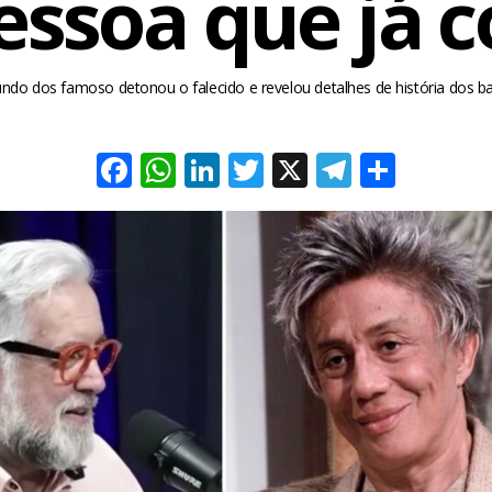
essoa que já 
do dos famoso detonou o falecido e revelou detalhes de história dos ba
Facebook
WhatsApp
LinkedIn
Twitter
X
Telegra
Share