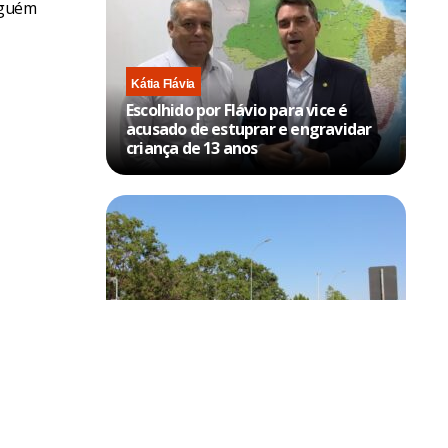
inguém
Kátia Flávia
Escolhido por Flávio para vice é
acusado de estuprar e engravidar
criança de 13 anos
Brasília
Trânsito no DF terá bloqueios no
aeroporto e no Eixo Monumental