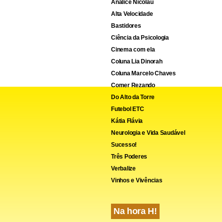
Analice Nicolau
Alta Velocidade
Bastidores
Ciência da Psicologia
Cinema com ela
Coluna Lia Dinorah
Coluna Marcelo Chaves
Comer Rezando
Do Alto da Torre
Futebol ETC
Kátia Flávia
Neurologia e Vida Saudável
Sucesso!
Três Poderes
Verbalize
Vinhos e Vivências
Na hora H!