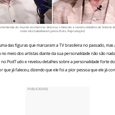
mentarista do mundo dos famoso detonou o falecido e revelou detalhes de história do
onde eles trabalharam juntos (Foto; Reprodução)
 uma das figuras que marcaram a TV brasileira no passado, mas 
m no meio dos artistas diante da sua personalidade não são nad
 no PodTudo e revelou detalhes sobre a personalidade forte do
 que já faleceu, dizendo que ele foi a pior pessoa que ele já co