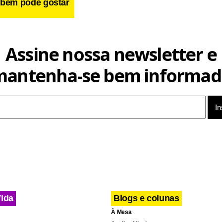
bém pode gostar
cebook
WhatsApp
LinkedIn
Twitter
X
Telegram
Share
Assine nossa newsletter e
mantenha-se bem informad
Vida
Blogs e colunas
À Mesa