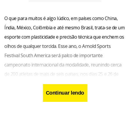
O que para muitos é algo lúdico, em países como China,
Índia, México, Colômbia e até mesmo Brasil, trata-se de um
esporte com plasticidade e precisão técnica que enchem os
olhos de qualquer torcida. Esse ano, o Arnold Sports
Festival South America será palco de importante
campeonato internacional da modalidade, reunindo cerca
de 200 atletas de mais de seis países, nos dias 25 e 26 de
abril, entre 10h00 e 18h00.
Continuar lendo
As disputas serão em quatro categorias, divididas por sexo
e idade: speed, double unders, freestyle e double dutch. A
primeira é uma prova individual, em que os competidores
têm que executar o máximo de pulos em até 30 segundos.